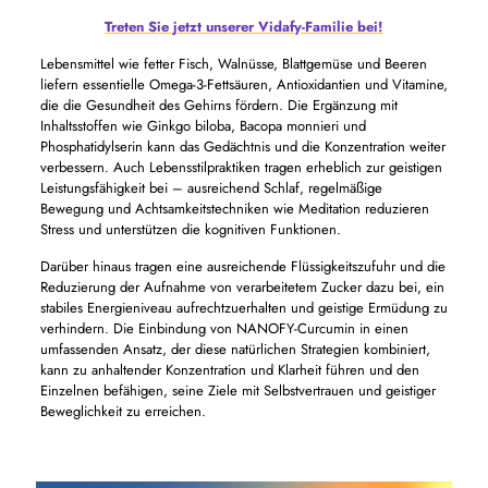
Treten Sie jetzt unserer Vidafy-Familie bei!
Lebensmittel wie fetter Fisch, Walnüsse, Blattgemüse und Beeren
liefern essentielle Omega-3-Fettsäuren, Antioxidantien und Vitamine,
die die Gesundheit des Gehirns fördern. Die Ergänzung mit
Inhaltsstoffen wie Ginkgo biloba, Bacopa monnieri und
Phosphatidylserin kann das Gedächtnis und die Konzentration weiter
verbessern. Auch Lebensstilpraktiken tragen erheblich zur geistigen
Leistungsfähigkeit bei – ausreichend Schlaf, regelmäßige
Bewegung und Achtsamkeitstechniken wie Meditation reduzieren
Stress und unterstützen die kognitiven Funktionen.
Darüber hinaus tragen eine ausreichende Flüssigkeitszufuhr und die
Reduzierung der Aufnahme von verarbeitetem Zucker dazu bei, ein
stabiles Energieniveau aufrechtzuerhalten und geistige Ermüdung zu
verhindern. Die Einbindung von NANOFY-Curcumin in einen
umfassenden Ansatz, der diese natürlichen Strategien kombiniert,
kann zu anhaltender Konzentration und Klarheit führen und den
Einzelnen befähigen, seine Ziele mit Selbstvertrauen und geistiger
Beweglichkeit zu erreichen.