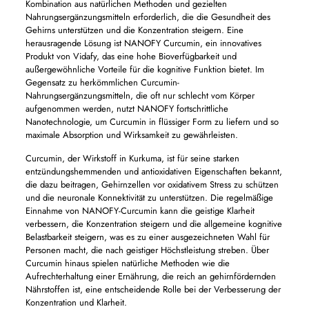
Kombination aus natürlichen Methoden und gezielten
Nahrungsergänzungsmitteln erforderlich, die die Gesundheit des
Gehirns unterstützen und die Konzentration steigern. Eine
herausragende Lösung ist NANOFY Curcumin, ein innovatives
Produkt von Vidafy, das eine hohe Bioverfügbarkeit und
außergewöhnliche Vorteile für die kognitive Funktion bietet. Im
Gegensatz zu herkömmlichen Curcumin-
Nahrungsergänzungsmitteln, die oft nur schlecht vom Körper
aufgenommen werden, nutzt NANOFY fortschrittliche
Nanotechnologie, um Curcumin in flüssiger Form zu liefern und so
maximale Absorption und Wirksamkeit zu gewährleisten.
Curcumin, der Wirkstoff in Kurkuma, ist für seine starken
entzündungshemmenden und antioxidativen Eigenschaften bekannt,
die dazu beitragen, Gehirnzellen vor oxidativem Stress zu schützen
und die neuronale Konnektivität zu unterstützen. Die regelmäßige
Einnahme von NANOFY-Curcumin kann die geistige Klarheit
verbessern, die Konzentration steigern und die allgemeine kognitive
Belastbarkeit steigern, was es zu einer ausgezeichneten Wahl für
Personen macht, die nach geistiger Höchstleistung streben. Über
Curcumin hinaus spielen natürliche Methoden wie die
Aufrechterhaltung einer Ernährung, die reich an gehirnfördernden
Nährstoffen ist, eine entscheidende Rolle bei der Verbesserung der
Konzentration und Klarheit.