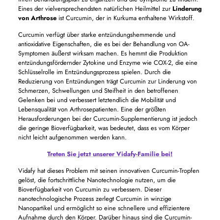
Eines der vielversprechendsten natürlichen Heilmittel zur
Linderung
von Arthrose
ist Curcumin, der in Kurkuma enthaltene Wirkstoff.
Curcumin verfügt über starke entzündungshemmende und
antioxidative Eigenschaften, die es bei der Behandlung von OA-
Symptomen äußerst wirksam machen. Es hemmt die Produktion
entzündungsfördernder Zytokine und Enzyme wie COX-2, die eine
Schlüsselrolle im Entzündungsprozess spielen. Durch die
Reduzierung von Entzündungen trägt Curcumin zur Linderung von
Schmerzen, Schwellungen und Steifheit in den betroffenen
Gelenken bei und verbessert letztendlich die Mobilität und
Lebensqualität von Arthrosepatienten. Eine der größten
Herausforderungen bei der Curcumin-Supplementierung ist jedoch
die geringe Bioverfügbarkeit, was bedeutet, dass es vom Körper
nicht leicht aufgenommen werden kann.
Treten Sie jetzt unserer Vidafy-Familie bei!
Vidafy hat dieses Problem mit seinen innovativen Curcumin-Tropfen
gelöst, die fortschrittliche Nanotechnologie nutzen, um die
Bioverfügbarkeit von Curcumin zu verbessern. Dieser
nanotechnologische Prozess zerlegt Curcumin in winzige
Nanopartikel und ermöglicht so eine schnellere und effizientere
Aufnahme durch den Körper. Darüber hinaus sind die Curcumin-