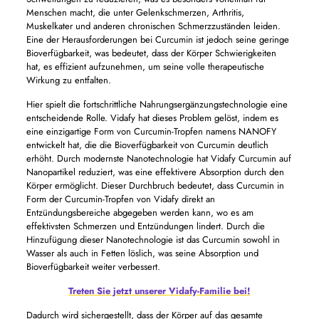
Menschen macht, die unter Gelenkschmerzen, Arthritis,
Muskelkater und anderen chronischen Schmerzzuständen leiden.
Eine der Herausforderungen bei Curcumin ist jedoch seine geringe
Bioverfügbarkeit, was bedeutet, dass der Körper Schwierigkeiten
hat, es effizient aufzunehmen, um seine volle therapeutische
Wirkung zu entfalten.
Hier spielt die fortschrittliche Nahrungsergänzungstechnologie eine
entscheidende Rolle. Vidafy hat dieses Problem gelöst, indem es
eine einzigartige Form von Curcumin-Tropfen namens NANOFY
entwickelt hat, die die Bioverfügbarkeit von Curcumin deutlich
erhöht. Durch modernste Nanotechnologie hat Vidafy Curcumin auf
Nanopartikel reduziert, was eine effektivere Absorption durch den
Körper ermöglicht. Dieser Durchbruch bedeutet, dass Curcumin in
Form der Curcumin-Tropfen von Vidafy direkt an
Entzündungsbereiche abgegeben werden kann, wo es am
effektivsten Schmerzen und Entzündungen lindert. Durch die
Hinzufügung dieser Nanotechnologie ist das Curcumin sowohl in
Wasser als auch in Fetten löslich, was seine Absorption und
Bioverfügbarkeit weiter verbessert.
Treten Sie jetzt unserer Vidafy-Familie bei!
Dadurch wird sichergestellt, dass der Körper auf das gesamte