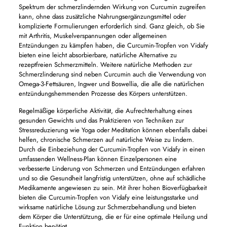
Spektrum der schmerzlindernden Wirkung von Curcumin zugreifen
kann, ohne dass zusätzliche Nahrungsergänzungsmittel oder
komplizierte Formulierungen erforderlich sind. Ganz gleich, ob Sie
mit Arthritis, Muskelverspannungen oder allgemeinen
Entzündungen zu kämpfen haben, die Curcumin-Tropfen von Vidafy
bieten eine leicht absorbierbare, natürliche Alternative zu
rezeptfreien Schmerzmitteln. Weitere natürliche Methoden zur
Schmerzlinderung sind neben Curcumin auch die Verwendung von
Omega-3-Fettsäuren, Ingwer und Boswellia, die alle die natürlichen
entzündungshemmenden Prozesse des Körpers unterstützen.
Regelmäßige körperliche Aktivität, die Aufrechterhaltung eines
gesunden Gewichts und das Praktizieren von Techniken zur
Stressreduzierung wie Yoga oder Meditation können ebenfalls dabei
helfen, chronische Schmerzen auf natürliche Weise zu lindern.
Durch die Einbeziehung der Curcumin-Tropfen von Vidafy in einen
umfassenden Wellness-Plan können Einzelpersonen eine
verbesserte Linderung von Schmerzen und Entzündungen erfahren
und so die Gesundheit langfristig unterstützen, ohne auf schädliche
Medikamente angewiesen zu sein. Mit ihrer hohen Bioverfügbarkeit
bieten die Curcumin-Tropfen von Vidafy eine leistungsstarke und
wirksame natürliche Lösung zur Schmerzbehandlung und bieten
dem Körper die Unterstützung, die er für eine optimale Heilung und
Funktion benötigt.