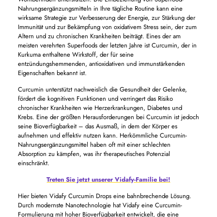
Nahrungsergänzungsmitteln in Ihre tägliche Routine kann eine
wirksame Strategie zur Verbesserung der Energie, zur Stärkung der
Immunität und zur Bekämpfung von oxidativem Stress sein, der zum
Altern und zu chronischen Krankheiten beiträgt. Eines der am
meisten verehrten Superfoods der letzten Jahre ist Curcumin, der in
Kurkuma enthaltene Wirkstoff, der für seine
entzündungshemmenden, antioxidativen und immunstärkenden
Eigenschaften bekannt ist.
Curcumin unterstützt nachweislich die Gesundheit der Gelenke,
fördert die kognitiven Funktionen und verringert das Risiko
chronischer Krankheiten wie Herzerkrankungen, Diabetes und
Krebs. Eine der größten Herausforderungen bei Curcumin ist jedoch
seine Bioverfügbarkeit – das Ausmaß, in dem der Körper es
aufnehmen und effektiv nutzen kann. Herkömmliche Curcumin-
Nahrungsergänzungsmittel haben oft mit einer schlechten
Absorption zu kämpfen, was ihr therapeutisches Potenzial
einschränkt.
Treten Sie jetzt unserer Vidafy-Familie bei!
Hier bieten Vidafy Curcumin Drops eine bahnbrechende Lösung.
Durch modernste Nanotechnologie hat Vidafy eine Curcumin-
Formulierung mit hoher Bioverfügbarkeit entwickelt, die eine