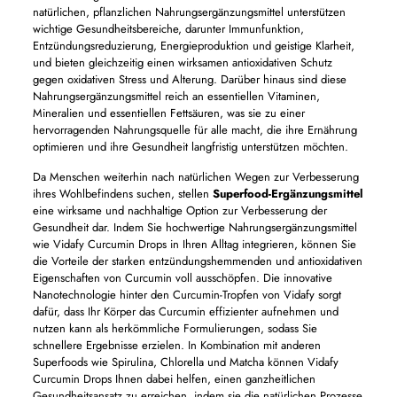
natürlichen, pflanzlichen Nahrungsergänzungsmittel unterstützen
wichtige Gesundheitsbereiche, darunter Immunfunktion,
Entzündungsreduzierung, Energieproduktion und geistige Klarheit,
und bieten gleichzeitig einen wirksamen antioxidativen Schutz
gegen oxidativen Stress und Alterung. Darüber hinaus sind diese
Nahrungsergänzungsmittel reich an essentiellen Vitaminen,
Mineralien und essentiellen Fettsäuren, was sie zu einer
hervorragenden Nahrungsquelle für alle macht, die ihre Ernährung
optimieren und ihre Gesundheit langfristig unterstützen möchten.
Da Menschen weiterhin nach natürlichen Wegen zur Verbesserung
ihres Wohlbefindens suchen, stellen
Superfood-Ergänzungsmittel
eine wirksame und nachhaltige Option zur Verbesserung der
Gesundheit dar. Indem Sie hochwertige Nahrungsergänzungsmittel
wie Vidafy Curcumin Drops in Ihren Alltag integrieren, können Sie
die Vorteile der starken entzündungshemmenden und antioxidativen
Eigenschaften von Curcumin voll ausschöpfen. Die innovative
Nanotechnologie hinter den Curcumin-Tropfen von Vidafy sorgt
dafür, dass Ihr Körper das Curcumin effizienter aufnehmen und
nutzen kann als herkömmliche Formulierungen, sodass Sie
schnellere Ergebnisse erzielen. In Kombination mit anderen
Superfoods wie Spirulina, Chlorella und Matcha können Vidafy
Curcumin Drops Ihnen dabei helfen, einen ganzheitlichen
Gesundheitsansatz zu erreichen, indem sie die natürlichen Prozesse