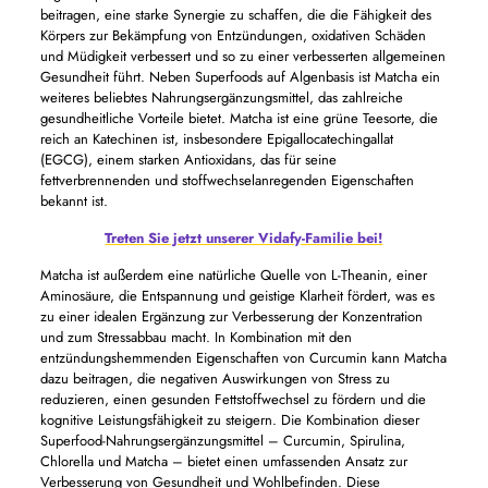
beitragen, eine starke Synergie zu schaffen, die die Fähigkeit des
Körpers zur Bekämpfung von Entzündungen, oxidativen Schäden
und Müdigkeit verbessert und so zu einer verbesserten allgemeinen
Gesundheit führt. Neben Superfoods auf Algenbasis ist Matcha ein
weiteres beliebtes Nahrungsergänzungsmittel, das zahlreiche
gesundheitliche Vorteile bietet. Matcha ist eine grüne Teesorte, die
reich an Katechinen ist, insbesondere Epigallocatechingallat
(EGCG), einem starken Antioxidans, das für seine
fettverbrennenden und stoffwechselanregenden Eigenschaften
bekannt ist.
Treten Sie jetzt unserer Vidafy-Familie bei!
Matcha ist außerdem eine natürliche Quelle von L-Theanin, einer
Aminosäure, die Entspannung und geistige Klarheit fördert, was es
zu einer idealen Ergänzung zur Verbesserung der Konzentration
und zum Stressabbau macht. In Kombination mit den
entzündungshemmenden Eigenschaften von Curcumin kann Matcha
dazu beitragen, die negativen Auswirkungen von Stress zu
reduzieren, einen gesunden Fettstoffwechsel zu fördern und die
kognitive Leistungsfähigkeit zu steigern. Die Kombination dieser
Superfood-Nahrungsergänzungsmittel – Curcumin, Spirulina,
Chlorella und Matcha – bietet einen umfassenden Ansatz zur
Verbesserung von Gesundheit und Wohlbefinden. Diese