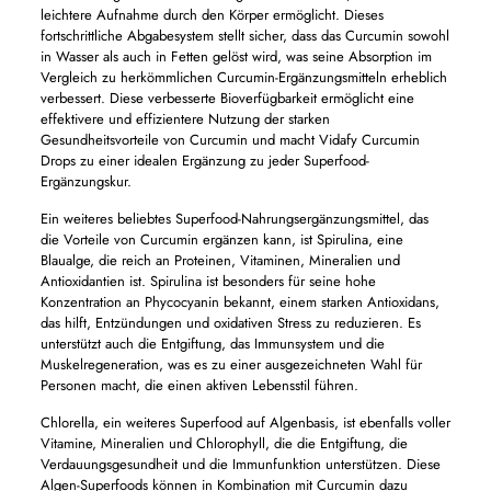
leichtere Aufnahme durch den Körper ermöglicht. Dieses
fortschrittliche Abgabesystem stellt sicher, dass das Curcumin sowohl
in Wasser als auch in Fetten gelöst wird, was seine Absorption im
Vergleich zu herkömmlichen Curcumin-Ergänzungsmitteln erheblich
verbessert. Diese verbesserte Bioverfügbarkeit ermöglicht eine
effektivere und effizientere Nutzung der starken
Gesundheitsvorteile von Curcumin und macht Vidafy Curcumin
Drops zu einer idealen Ergänzung zu jeder Superfood-
Ergänzungskur.
Ein weiteres beliebtes Superfood-Nahrungsergänzungsmittel, das
die Vorteile von Curcumin ergänzen kann, ist Spirulina, eine
Blaualge, die reich an Proteinen, Vitaminen, Mineralien und
Antioxidantien ist. Spirulina ist besonders für seine hohe
Konzentration an Phycocyanin bekannt, einem starken Antioxidans,
das hilft, Entzündungen und oxidativen Stress zu reduzieren. Es
unterstützt auch die Entgiftung, das Immunsystem und die
Muskelregeneration, was es zu einer ausgezeichneten Wahl für
Personen macht, die einen aktiven Lebensstil führen.
Chlorella, ein weiteres Superfood auf Algenbasis, ist ebenfalls voller
Vitamine, Mineralien und Chlorophyll, die die Entgiftung, die
Verdauungsgesundheit und die Immunfunktion unterstützen. Diese
Algen-Superfoods können in Kombination mit Curcumin dazu