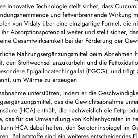
se innovative Technologie stellt sicher, dass Curcu
zündungshemmende und fettverbrennende Wirkung maxi
fen von Vidafy über eine einzigartige Formel, die n
öht ihr Absorptionspotenzial weiter und stellt sicher
ine Gesamtwirksamkeit bei der Förderung der Gewi
iche Nahrungsergänzungsmittel beim Abnehmen helfe
, den Stoffwechsel anzukurbeln und die Fettoxidati
nsbesondere Epigallocatechingallat (EGCG), und träg
brennt, um Wärme zu erzeugen.
abnahme unterstützen, indem er die Geschwindigkeit 
ngsergänzungsmittel, das die Gewichtsabnahme unter
ensäure (HCA) enthält, die nachweislich die Fettprod
, das für die Umwandlung von Kohlenhydraten in Fett
 kann HCA dabei helfen, den Serotoninspiegel im Ge
en. Ballaststoffe sind ein weiteres entscheidendes E