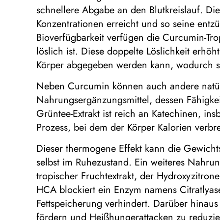
schnellere Abgabe an den Blutkreislauf. Die
Konzentrationen erreicht und so seine ent
Bioverfügbarkeit verfügen die Curcumin-Trop
löslich ist. Diese doppelte Löslichkeit erh
Körper abgegeben werden kann, wodurch se
Neben Curcumin können auch andere natürl
Nahrungsergänzungsmittel, dessen Fähigkeit
Grüntee-Extrakt ist reich an Katechinen, i
Prozess, bei dem der Körper Kalorien ver
Dieser thermogene Effekt kann die Gewichts
selbst im Ruhezustand. Ein weiteres Nahru
tropischer Fruchtextrakt, der Hydroxyzitron
HCA blockiert ein Enzym namens Citratlyase
Fettspeicherung verhindert. Darüber hinaus
fördern und Heißhungerattacken zu reduzier