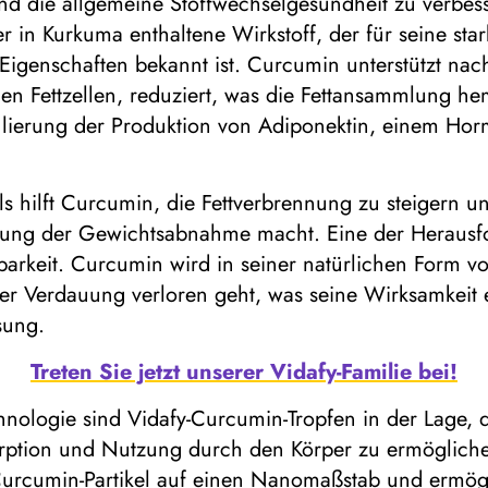
d die allgemeine Stoffwechselgesundheit zu verbess
r in Kurkuma enthaltene Wirkstoff, der für seine 
 Eigenschaften bekannt ist. Curcumin unterstützt na
en Fettzellen, reduziert, was die Fettansammlung h
lierung der Produktion von Adiponektin, einem Horm
hilft Curcumin, die Fettverbrennung zu steigern und 
ützung der Gewichtsabnahme macht. Eine der Heraus
gbarkeit. Curcumin wird in seiner natürlichen Form
er Verdauung verloren geht, was seine Wirksamkeit e
sung.
Treten Sie jetzt unserer Vidafy-Familie bei!
chnologie sind Vidafy-Curcumin-Tropfen in der Lage, 
sorption und Nutzung durch den Körper zu ermöglich
urcumin-Partikel auf einen Nanomaßstab und ermögl