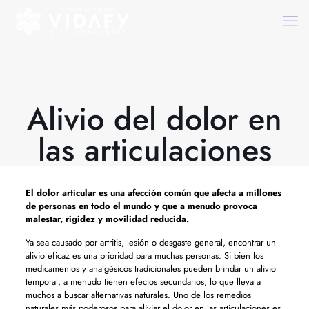
Alivio del dolor en
las articulaciones
El dolor articular es una afección común que afecta a millones
de personas en todo el mundo y que a menudo provoca
malestar, rigidez y movilidad reducida.
Ya sea causado por artritis, lesión o desgaste general, encontrar un
alivio eficaz es una prioridad para muchas personas. Si bien los
medicamentos y analgésicos tradicionales pueden brindar un alivio
temporal, a menudo tienen efectos secundarios, lo que lleva a
muchos a buscar alternativas naturales. Uno de los remedios
naturales más poderosos para aliviar el dolor en las articulaciones es