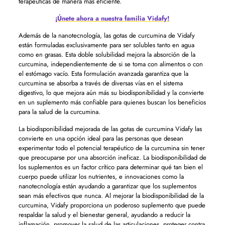
terapéuticas de manera más eficiente.
¡Únete ahora a nuestra familia Vidafy!
Además de la nanotecnología, las gotas de curcumina de Vidafy
están formuladas exclusivamente para ser solubles tanto en agua
como en grasas. Esta doble solubilidad mejora la absorción de la
curcumina, independientemente de si se toma con alimentos o con
el estómago vacío. Esta formulación avanzada garantiza que la
curcumina se absorba a través de diversas vías en el sistema
digestivo, lo que mejora aún más su biodisponibilidad y la convierte
en un suplemento más confiable para quienes buscan los beneficios
para la salud de la curcumina.
La biodisponibilidad mejorada de las gotas de curcumina Vidafy las
convierte en una opción ideal para las personas que desean
experimentar todo el potencial terapéutico de la curcumina sin tener
que preocuparse por una absorción ineficaz. La biodisponibilidad de
los suplementos es un factor crítico para determinar qué tan bien el
cuerpo puede utilizar los nutrientes, e innovaciones como la
nanotecnología están ayudando a garantizar que los suplementos
sean más efectivos que nunca. Al mejorar la biodisponibilidad de la
curcumina, Vidafy proporciona un poderoso suplemento que puede
respaldar la salud y el bienestar general, ayudando a reducir la
inflamación, promover la salud de las articulaciones, proteger contra