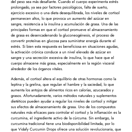
del peso sea más desafiante. Cuando el cuerpo experimenta estrés
prolongado, ya sea por factores psicológicos, falta de sueño,
ejercicio excesivo o una dieta desequilibrada, los niveles de cortisol
permanecen altos, lo que provoca un aumento del azúcar en
sangre, resistencia a la insulina y acumulación de grasa. Una de las
principales formas en que el cortisol promueve el almacenamiento
de grasa es desencadenando la gluconeogénesis, el proceso de
convertir proteínas en glucosa para suministrar energía durante el
estrés. Si bien esta respuesta es beneficiosa en situaciones agudas,
la activación crónica conduce a un nivel elevado de azúcar en
sangre y una secreción excesiva de insulina, lo que hace que el
cuerpo almacene más grasa, especialmente en la región visceral
alrededor de los órganos vitales.
Además, el cortisol altera el equilibrio de otras hormonas como la
leptina y la grelina, que regulan el hambre y la saciedad, lo que
aumenta los antojos de alimentos ricos en calorías, azucarados y
grasos. Afortunadamente, varios métodos naturales y suplementos
dietéticos pueden ayudar a regular los niveles de cortisol y mitigar
sus efectos de almacenamiento de grasa. Uno de los compuestos
naturales más eficaces para controlar el cortisol y la inflamación es la
curcumina, el ingrediente activo de la cúrcuma. Sin embargo, la
curcumina tradicional tiene una biodisponibilidad limitada, por lo
que Vidafy Curcumin Drops ofrece una solución revolucionaria, que