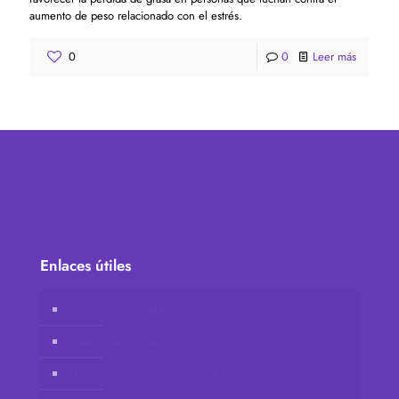
aumento de peso relacionado con el estrés.
0
0
Leer más
Enlaces útiles
Tienda online Vidafy
Cuenta de cliente
Únete a Vidafy como distribuidor