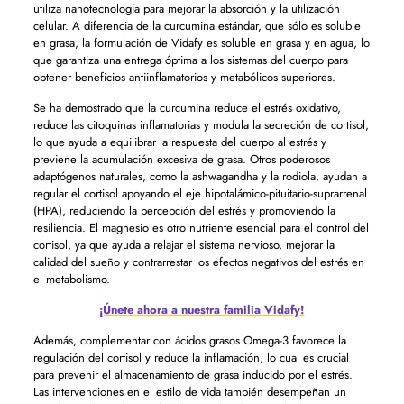
utiliza nanotecnología para mejorar la absorción y la utilización
celular. A diferencia de la curcumina estándar, que sólo es soluble
en grasa, la formulación de Vidafy es soluble en grasa y en agua, lo
que garantiza una entrega óptima a los sistemas del cuerpo para
obtener beneficios antiinflamatorios y metabólicos superiores.
Se ha demostrado que la curcumina reduce el estrés oxidativo,
reduce las citoquinas inflamatorias y modula la secreción de cortisol,
lo que ayuda a equilibrar la respuesta del cuerpo al estrés y
previene la acumulación excesiva de grasa. Otros poderosos
adaptógenos naturales, como la ashwagandha y la rodiola, ayudan a
regular el cortisol apoyando el eje hipotalámico-pituitario-suprarrenal
(HPA), reduciendo la percepción del estrés y promoviendo la
resiliencia. El magnesio es otro nutriente esencial para el control del
cortisol, ya que ayuda a relajar el sistema nervioso, mejorar la
calidad del sueño y contrarrestar los efectos negativos del estrés en
el metabolismo.
¡Únete ahora a nuestra familia Vidafy!
Además, complementar con ácidos grasos Omega-3 favorece la
regulación del cortisol y reduce la inflamación, lo cual es crucial
para prevenir el almacenamiento de grasa inducido por el estrés.
Las intervenciones en el estilo de vida también desempeñan un