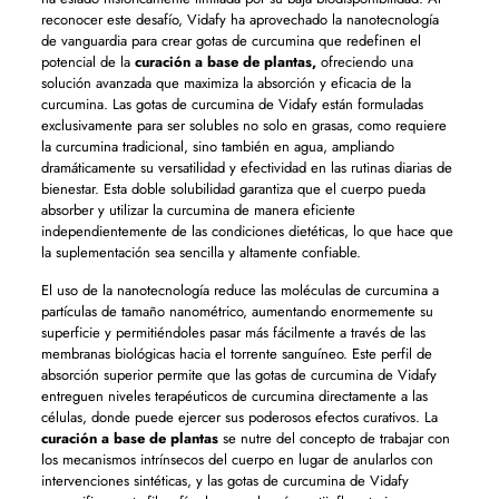
reconocer este desafío, Vidafy ha aprovechado la nanotecnología
de vanguardia para crear gotas de curcumina que redefinen el
potencial de la
curación a base de plantas,
ofreciendo una
solución avanzada que maximiza la absorción y eficacia de la
curcumina. Las gotas de curcumina de Vidafy están formuladas
exclusivamente para ser solubles no solo en grasas, como requiere
la curcumina tradicional, sino también en agua, ampliando
dramáticamente su versatilidad y efectividad en las rutinas diarias de
bienestar. Esta doble solubilidad garantiza que el cuerpo pueda
absorber y utilizar la curcumina de manera eficiente
independientemente de las condiciones dietéticas, lo que hace que
la suplementación sea sencilla y altamente confiable.
El uso de la nanotecnología reduce las moléculas de curcumina a
partículas de tamaño nanométrico, aumentando enormemente su
superficie y permitiéndoles pasar más fácilmente a través de las
membranas biológicas hacia el torrente sanguíneo. Este perfil de
absorción superior permite que las gotas de curcumina de Vidafy
entreguen niveles terapéuticos de curcumina directamente a las
células, donde puede ejercer sus poderosos efectos curativos. La
curación a base de plantas
se nutre del concepto de trabajar con
los mecanismos intrínsecos del cuerpo en lugar de anularlos con
intervenciones sintéticas, y las gotas de curcumina de Vidafy