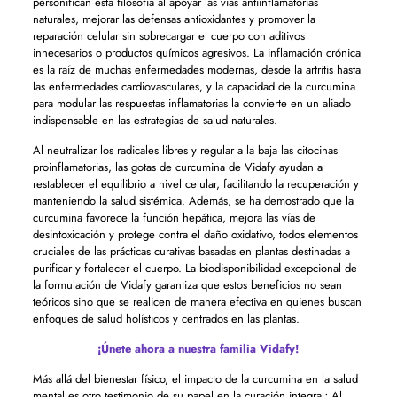
personifican esta filosofía al apoyar las vías antiinflamatorias
naturales, mejorar las defensas antioxidantes y promover la
reparación celular sin sobrecargar el cuerpo con aditivos
innecesarios o productos químicos agresivos. La inflamación crónica
es la raíz de muchas enfermedades modernas, desde la artritis hasta
las enfermedades cardiovasculares, y la capacidad de la curcumina
para modular las respuestas inflamatorias la convierte en un aliado
indispensable en las estrategias de salud naturales.
Al neutralizar los radicales libres y regular a la baja las citocinas
proinflamatorias, las gotas de curcumina de Vidafy ayudan a
restablecer el equilibrio a nivel celular, facilitando la recuperación y
manteniendo la salud sistémica. Además, se ha demostrado que la
curcumina favorece la función hepática, mejora las vías de
desintoxicación y protege contra el daño oxidativo, todos elementos
cruciales de las prácticas curativas basadas en plantas destinadas a
purificar y fortalecer el cuerpo. La biodisponibilidad excepcional de
la formulación de Vidafy garantiza que estos beneficios no sean
teóricos sino que se realicen de manera efectiva en quienes buscan
enfoques de salud holísticos y centrados en las plantas.
¡Únete ahora a nuestra familia Vidafy!
Más allá del bienestar físico, el impacto de la curcumina en la salud
mental es otro testimonio de su papel en la curación integral; Al