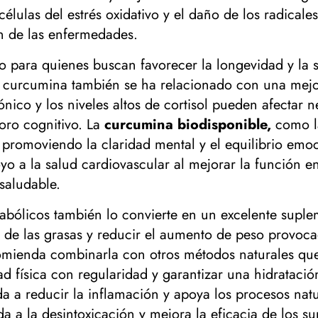
células del estrés oxidativo y el daño de los radical
ón de las enfermedades.
 para quienes buscan favorecer la longevidad y la sa
 la curcumina también se ha relacionado con una mejo
rónico y los niveles altos de cortisol pueden afectar
rioro cognitivo. La
curcumina biodisponible,
como la
s, promoviendo la claridad mental y el equilibrio em
 a la salud cardiovascular al mejorar la función endo
saludable.
bólicos también lo convierte en un excelente suple
de las grasas y reducir el aumento de peso provoca
comienda combinarla con otros métodos naturales qu
idad física con regularidad y garantizar una hidratac
da a reducir la inflamación y apoya los procesos nat
da a la desintoxicación y mejora la eficacia de los s