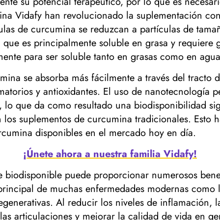
vamente su potencial terapéutico, por lo que es neces
ina Vidafy han revolucionado la suplementación con 
culas de curcumina se reduzcan a partículas de tam
que es principalmente soluble en grasa y requiere gr
mente para ser soluble tanto en grasas como en agua
mina se absorba más fácilmente a través del tracto d
amatorios y antioxidantes. El uso de nanotecnología
s, lo que da como resultado una biodisponibilidad si
 los suplementos de curcumina tradicionales. Esto 
rcumina disponibles en el mercado hoy en día.
¡Únete ahora a nuestra familia Vidafy!
 biodisponible puede proporcionar numerosos benefic
 principal de muchas enfermedades modernas como la 
generativas. Al reducir los niveles de inflamación, 
n las articulaciones y mejorar la calidad de vida en 