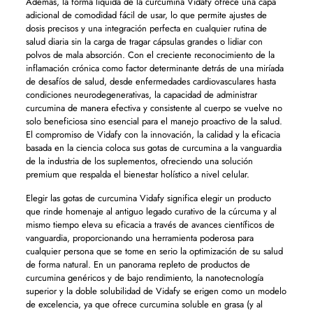
Además, la forma líquida de la curcumina Vidafy ofrece una capa
adicional de comodidad fácil de usar, lo que permite ajustes de
dosis precisos y una integración perfecta en cualquier rutina de
salud diaria sin la carga de tragar cápsulas grandes o lidiar con
polvos de mala absorción. Con el creciente reconocimiento de la
inflamación crónica como factor determinante detrás de una miríada
de desafíos de salud, desde enfermedades cardiovasculares hasta
condiciones neurodegenerativas, la capacidad de administrar
curcumina de manera efectiva y consistente al cuerpo se vuelve no
solo beneficiosa sino esencial para el manejo proactivo de la salud.
El compromiso de Vidafy con la innovación, la calidad y la eficacia
basada en la ciencia coloca sus gotas de curcumina a la vanguardia
de la industria de los suplementos, ofreciendo una solución
premium que respalda el bienestar holístico a nivel celular.
Elegir las gotas de curcumina Vidafy significa elegir un producto
que rinde homenaje al antiguo legado curativo de la cúrcuma y al
mismo tiempo eleva su eficacia a través de avances científicos de
vanguardia, proporcionando una herramienta poderosa para
cualquier persona que se tome en serio la optimización de su salud
de forma natural. En un panorama repleto de productos de
curcumina genéricos y de bajo rendimiento, la nanotecnología
superior y la doble solubilidad de Vidafy se erigen como un modelo
de excelencia, ya que ofrece curcumina soluble en grasa (y al