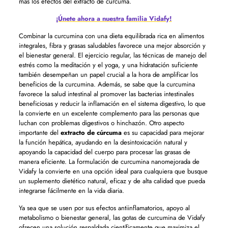
más los efectos del extracto de cúrcuma.
¡Únete ahora a nuestra familia Vidafy!
Combinar la curcumina con una dieta equilibrada rica en alimentos
integrales, fibra y grasas saludables favorece una mejor absorción y
el bienestar general. El ejercicio regular, las técnicas de manejo del
estrés como la meditación y el yoga, y una hidratación suficiente
también desempeñan un papel crucial a la hora de amplificar los
beneficios de la curcumina. Además, se sabe que la curcumina
favorece la salud intestinal al promover las bacterias intestinales
beneficiosas y reducir la inflamación en el sistema digestivo, lo que
la convierte en un excelente complemento para las personas que
luchan con problemas digestivos o hinchazón. Otro aspecto
importante del
extracto de cúrcuma
es su capacidad para mejorar
la función hepática, ayudando en la desintoxicación natural y
apoyando la capacidad del cuerpo para procesar las grasas de
manera eficiente. La formulación de curcumina nanomejorada de
Vidafy la convierte en una opción ideal para cualquiera que busque
un suplemento dietético natural, eficaz y de alta calidad que pueda
integrarse fácilmente en la vida diaria.
Ya sea que se usen por sus efectos antiinflamatorios, apoyo al
metabolismo o bienestar general, las gotas de curcumina de Vidafy
ofrecen una solución respaldada científicamente que maximiza el