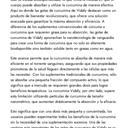
cuerpo puede absorber y utilizar la curcumina de manera efectiva.
Aquí es donde las gotas de curcumina de Vidafy destacan como un
producto de bienestar revolucionario, que ofrece una solución
avanzada para garantizar la máxima absorción y eficiencia. A
diferencia de los suplementos convencionales de cúrcuma o
curcumina que requieren grasa para su absorción, las gotas de
curcumina de Vidafy aprovechan la nanotecnología de vanguardia
para crear una forma de curcumina que no solo es altamente
biodisponible sino también soluble tanto en grasas como en agua.
Este avance permite que la curcumina se absorba de manera más
eficiente en el torrente sanguíneo, asegurando que sus propiedades
promotoras de la salud lleguen directamente a las células que más
las necesitan. Con los suplementos tradicionales de curcumina, sólo
se absorbe una pequeña fracción del compuesto activo, lo que
significa que a menudo se requieren grandes dosis para lograr
beneficios terapéuticos. La curcumina Vidafy, por otro lado, supera
esta limitación utilizando partículas de curcumina de tamaño
nanométrico, que aumentan drásticamente la absorción y la eficacia.
Esto significa que con una dosis más pequeña y concentrada, los
usuarios pueden experimentar todos los beneficios de la curcumina
sin la necesidad de una suplementación excesiva. Una de las
ventajas más importantes de las gotas de curcumina de Vidafy es su