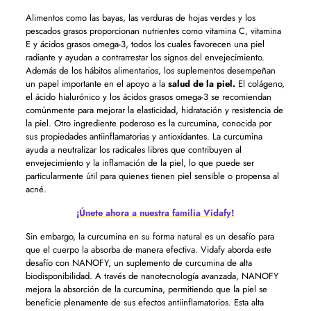
Alimentos como las bayas, las verduras de hojas verdes y los
pescados grasos proporcionan nutrientes como vitamina C, vitamina
E y ácidos grasos omega-3, todos los cuales favorecen una piel
radiante y ayudan a contrarrestar los signos del envejecimiento.
Además de los hábitos alimentarios, los suplementos desempeñan
un papel importante en el apoyo a la
salud de la piel.
El colágeno,
el ácido hialurónico y los ácidos grasos omega-3 se recomiendan
comúnmente para mejorar la elasticidad, hidratación y resistencia de
la piel. Otro ingrediente poderoso es la curcumina, conocida por
sus propiedades antiinflamatorias y antioxidantes. La curcumina
ayuda a neutralizar los radicales libres que contribuyen al
envejecimiento y la inflamación de la piel, lo que puede ser
particularmente útil para quienes tienen piel sensible o propensa al
acné.
¡Únete ahora a nuestra familia Vidafy!
Sin embargo, la curcumina en su forma natural es un desafío para
que el cuerpo la absorba de manera efectiva. Vidafy aborda este
desafío con NANOFY, un suplemento de curcumina de alta
biodisponibilidad. A través de nanotecnología avanzada, NANOFY
mejora la absorción de la curcumina, permitiendo que la piel se
beneficie plenamente de sus efectos antiinflamatorios. Esta alta