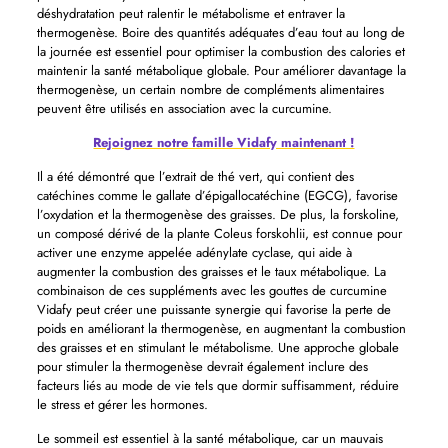
déshydratation peut ralentir le métabolisme et entraver la
thermogenèse. Boire des quantités adéquates d’eau tout au long de
la journée est essentiel pour optimiser la combustion des calories et
maintenir la santé métabolique globale. Pour améliorer davantage la
thermogenèse, un certain nombre de compléments alimentaires
peuvent être utilisés en association avec la curcumine.
Rejoignez notre famille Vidafy maintenant !
Il a été démontré que l’extrait de thé vert, qui contient des
catéchines comme le gallate d’épigallocatéchine (EGCG), favorise
l’oxydation et la thermogenèse des graisses. De plus, la forskoline,
un composé dérivé de la plante Coleus forskohlii, est connue pour
activer une enzyme appelée adénylate cyclase, qui aide à
augmenter la combustion des graisses et le taux métabolique. La
combinaison de ces suppléments avec les gouttes de curcumine
Vidafy peut créer une puissante synergie qui favorise la perte de
poids en améliorant la thermogenèse, en augmentant la combustion
des graisses et en stimulant le métabolisme. Une approche globale
pour stimuler la thermogenèse devrait également inclure des
facteurs liés au mode de vie tels que dormir suffisamment, réduire
le stress et gérer les hormones.
Le sommeil est essentiel à la santé métabolique, car un mauvais