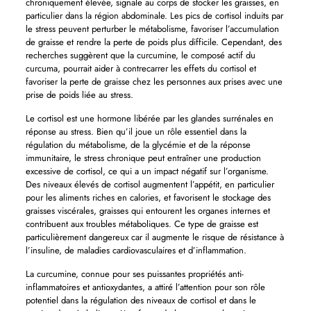
chroniquement élevée, signale au corps de stocker les graisses, en
particulier dans la région abdominale. Les pics de cortisol induits par
le stress peuvent perturber le métabolisme, favoriser l’accumulation
de graisse et rendre la perte de poids plus difficile. Cependant, des
recherches suggèrent que la curcumine, le composé actif du
curcuma, pourrait aider à contrecarrer les effets du cortisol et
favoriser la perte de graisse chez les personnes aux prises avec une
prise de poids liée au stress.
Le cortisol est une hormone libérée par les glandes surrénales en
réponse au stress. Bien qu’il joue un rôle essentiel dans la
régulation du métabolisme, de la glycémie et de la réponse
immunitaire, le stress chronique peut entraîner une production
excessive de cortisol, ce qui a un impact négatif sur l’organisme.
Des niveaux élevés de cortisol augmentent l’appétit, en particulier
pour les aliments riches en calories, et favorisent le stockage des
graisses viscérales, graisses qui entourent les organes internes et
contribuent aux troubles métaboliques. Ce type de graisse est
particulièrement dangereux car il augmente le risque de résistance à
l’insuline, de maladies cardiovasculaires et d’inflammation.
La curcumine, connue pour ses puissantes propriétés anti-
inflammatoires et antioxydantes, a attiré l’attention pour son rôle
potentiel dans la régulation des niveaux de cortisol et dans le