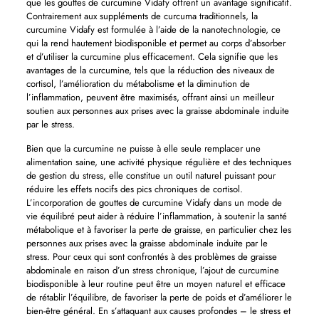
que les gouttes de curcumine Vidafy offrent un avantage significatif.
Contrairement aux suppléments de curcuma traditionnels, la
curcumine Vidafy est formulée à l’aide de la nanotechnologie, ce
qui la rend hautement biodisponible et permet au corps d’absorber
et d’utiliser la curcumine plus efficacement. Cela signifie que les
avantages de la curcumine, tels que la réduction des niveaux de
cortisol, l’amélioration du métabolisme et la diminution de
l’inflammation, peuvent être maximisés, offrant ainsi un meilleur
soutien aux personnes aux prises avec la graisse abdominale induite
par le stress.
Bien que la curcumine ne puisse à elle seule remplacer une
alimentation saine, une activité physique régulière et des techniques
de gestion du stress, elle constitue un outil naturel puissant pour
réduire les effets nocifs des pics chroniques de cortisol.
L’incorporation de gouttes de curcumine Vidafy dans un mode de
vie équilibré peut aider à réduire l’inflammation, à soutenir la santé
métabolique et à favoriser la perte de graisse, en particulier chez les
personnes aux prises avec la graisse abdominale induite par le
stress. Pour ceux qui sont confrontés à des problèmes de graisse
abdominale en raison d’un stress chronique, l’ajout de curcumine
biodisponible à leur routine peut être un moyen naturel et efficace
de rétablir l’équilibre, de favoriser la perte de poids et d’améliorer le
bien-être général. En s’attaquant aux causes profondes – le stress et