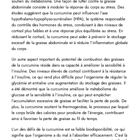
soutien du métabolisme. Une façon de lutter contre la graisse
abdominale consiste à moduler la réponse du corps au stress. Des
études suggèrent que la curcumine peut influencer l’axe
hypothalamo-hypophyso-surrénalien (HPA), le système responsable
du contrôle des hormones du stress, conduisant à des niveaux de
cortisol plus faibles et à une réponse plus équilibrée au stress. En
réduisant le cortisol, la curcumine peut aider à prévenir le stockage
excessif de la graisse abdominale et à réduire l’inflammation globale
du corps.
Un autre aspect important du potentiel de combustion des graisses
de la curcumine réside dans sa capacité à améliorer la sensibilité à
l’insuline. Des niveaux élevés de cortisol contribuent à la résistance
à l’insuline, ce qui rend plus difficile pour l’organisme de réguler la
glycémie et entraîne une augmentation du stockage des graisses. Il
a été démontré que la curcumine améliore le métabolisme du
glucose et la sensibilité à l’insuline, ce qui peut empêcher
l’accumulation excessive de graisse et faciliter la perte de poids. De
plus, la curcumine soutient la thermogenèse, le processus par lequel
le corps brûle des calories pour produire de l’énergie, contribuant
ainsi à favoriser la perte de graisse au fil du temps.
L’un des défis de la curcumine est sa faible biodisponibilité, ce qui
signifie que l’organisme a du mal à l’absorber efficacement. C’est là