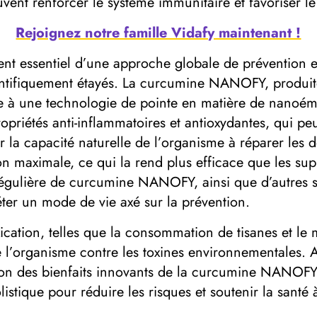
ent renforcer le système immunitaire et favoriser le
Rejoignez notre famille Vidafy maintenant !
nt essentiel d’une approche globale de prévention e
ntifiquement étayés. La curcumine NANOFY, produite 
e à une technologie de pointe en matière de nanoémul
priétés anti-inflammatoires et antioxydantes, qui peu
nir la capacité naturelle de l’organisme à réparer l
 maximale, ce qui la rend plus efficace que les sup
ion régulière de curcumine NANOFY, ainsi que d’autre
léter un mode de vie axé sur la prévention.
xication, telles que la consommation de tisanes et le
de l’organisme contre les toxines environnementales.
ison des bienfaits innovants de la curcumine NANOF
olistique pour réduire les risques et soutenir la santé