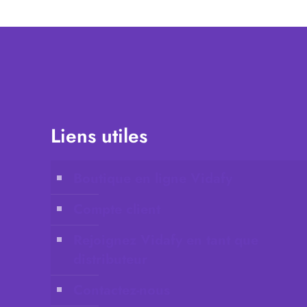
Liens utiles
Boutique en ligne Vidafy
Compte client
Rejoignez Vidafy en tant que
distributeur
Contactez-nous