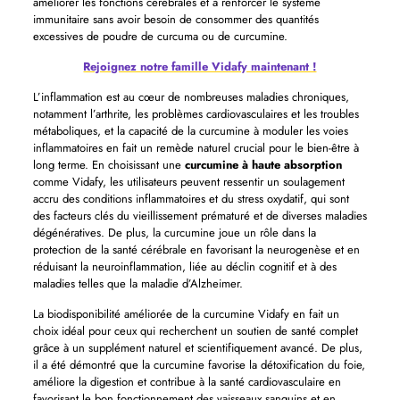
améliorer les fonctions cérébrales et à renforcer le système
immunitaire sans avoir besoin de consommer des quantités
excessives de poudre de curcuma ou de curcumine.
Rejoignez notre famille Vidafy maintenant !
L’inflammation est au cœur de nombreuses maladies chroniques,
notamment l’arthrite, les problèmes cardiovasculaires et les troubles
métaboliques, et la capacité de la curcumine à moduler les voies
inflammatoires en fait un remède naturel crucial pour le bien-être à
long terme. En choisissant une
curcumine à haute absorption
comme Vidafy, les utilisateurs peuvent ressentir un soulagement
accru des conditions inflammatoires et du stress oxydatif, qui sont
des facteurs clés du vieillissement prématuré et de diverses maladies
dégénératives. De plus, la curcumine joue un rôle dans la
protection de la santé cérébrale en favorisant la neurogenèse et en
réduisant la neuroinflammation, liée au déclin cognitif et à des
maladies telles que la maladie d’Alzheimer.
La biodisponibilité améliorée de la curcumine Vidafy en fait un
choix idéal pour ceux qui recherchent un soutien de santé complet
grâce à un supplément naturel et scientifiquement avancé. De plus,
il a été démontré que la curcumine favorise la détoxification du foie,
améliore la digestion et contribue à la santé cardiovasculaire en
favorisant le bon fonctionnement des vaisseaux sanguins et en