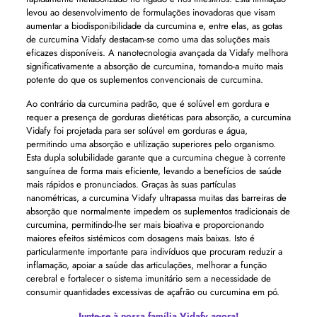
levou ao desenvolvimento de formulações inovadoras que visam
aumentar a biodisponibilidade da curcumina e, entre elas, as gotas
de curcumina Vidafy destacam-se como uma das soluções mais
eficazes disponíveis. A nanotecnologia avançada da Vidafy melhora
significativamente a absorção de curcumina, tornando-a muito mais
potente do que os suplementos convencionais de curcumina.
Ao contrário da curcumina padrão, que é solúvel em gordura e
requer a presença de gorduras dietéticas para absorção, a curcumina
Vidafy foi projetada para ser solúvel em gorduras e água,
permitindo uma absorção e utilização superiores pelo organismo.
Esta dupla solubilidade garante que a curcumina chegue à corrente
sanguínea de forma mais eficiente, levando a benefícios de saúde
mais rápidos e pronunciados. Graças às suas partículas
nanométricas, a curcumina Vidafy ultrapassa muitas das barreiras de
absorção que normalmente impedem os suplementos tradicionais de
curcumina, permitindo-lhe ser mais bioativa e proporcionando
maiores efeitos sistémicos com dosagens mais baixas. Isto é
particularmente importante para indivíduos que procuram reduzir a
inflamação, apoiar a saúde das articulações, melhorar a função
cerebral e fortalecer o sistema imunitário sem a necessidade de
consumir quantidades excessivas de açafrão ou curcumina em pó.
Junte-se à nossa família Vidafy agora!