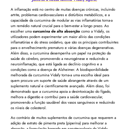
A inflamação está no centro de muitas doenças crónicas, incluindo
artrite, problemas cardiovasculares e distúrbios metabólicos, e a
capacidade da curcumina de modular as vias inflamatórias torna-a
um remédio natural crucial para o bem-estar a longo prazo. Ao
escolher uma
curcumina de alta absorção
como a Vidafy, os
utilizadores podem experimentar um maior alívio das condições
inflamatórias e do stress oxidativo, que são os principais contribuintes
para o envelhecimento prematuro e várias doenças degenerativas.
Além disso, a curcumina desempenha um papel na proteção da
saúde do cérebro, promovendo a neurogénese e reduzindo a
neuroinflamação, que está ligada ao declínio cognitivo e a
condições como a doença de Alzheimer. A biodisponibilidade
melhorada da curcumina Vidafy torna-a uma escolha ideal para
quem procura um suporte de saúde abrangente através de um
suplemento natural e cientificamente avançado. Além disso, foi
demonstrado que a curcumina apoia a desintoxicação do fígado,
melhora a digestão e contribui para a saúde cardiovascular,
promovendo a função saudável dos vasos sanguíneos e reduzindo
os níveis de colesterol.
Ao contrário de muitos suplementos de curcumina que requerem a
adição de extrato de pimenta preta (piperina) para melhorar a
absorção, a formulação baseada em nanotecnologia da Vidafy