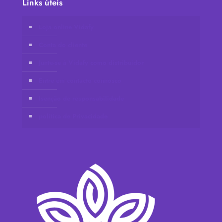
Links úteis
Loja online Vidafy
Conta do cliente
Junte-se à Vidafy como distribuidor
Entre em contacto connosco
Isenção de responsabilidade
política de Privacidade