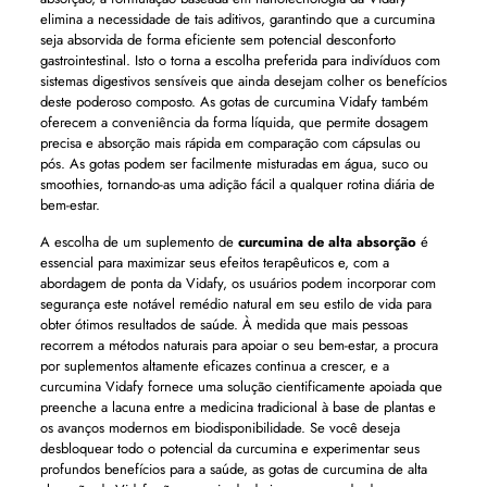
elimina a necessidade de tais aditivos, garantindo que a curcumina
seja absorvida de forma eficiente sem potencial desconforto
gastrointestinal. Isto o torna a escolha preferida para indivíduos com
sistemas digestivos sensíveis que ainda desejam colher os benefícios
deste poderoso composto. As gotas de curcumina Vidafy também
oferecem a conveniência da forma líquida, que permite dosagem
precisa e absorção mais rápida em comparação com cápsulas ou
pós. As gotas podem ser facilmente misturadas em água, suco ou
smoothies, tornando-as uma adição fácil a qualquer rotina diária de
bem-estar.
A escolha de um suplemento de
curcumina de alta absorção
é
essencial para maximizar seus efeitos terapêuticos e, com a
abordagem de ponta da Vidafy, os usuários podem incorporar com
segurança este notável remédio natural em seu estilo de vida para
obter ótimos resultados de saúde. À medida que mais pessoas
recorrem a métodos naturais para apoiar o seu bem-estar, a procura
por suplementos altamente eficazes continua a crescer, e a
curcumina Vidafy fornece uma solução cientificamente apoiada que
preenche a lacuna entre a medicina tradicional à base de plantas e
os avanços modernos em biodisponibilidade. Se você deseja
desbloquear todo o potencial da curcumina e experimentar seus
profundos benefícios para a saúde, as gotas de curcumina de alta