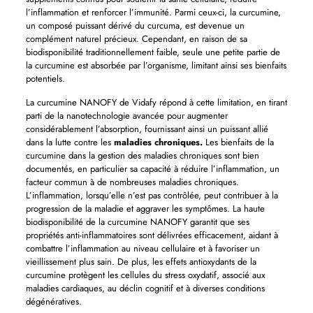
l’inflammation et renforcer l’immunité. Parmi ceux-ci, la curcumine,
un composé puissant dérivé du curcuma, est devenue un
complément naturel précieux. Cependant, en raison de sa
biodisponibilité traditionnellement faible, seule une petite partie de
la curcumine est absorbée par l’organisme, limitant ainsi ses bienfaits
potentiels.
La curcumine NANOFY de Vidafy répond à cette limitation, en tirant
parti de la nanotechnologie avancée pour augmenter
considérablement l’absorption, fournissant ainsi un puissant allié
dans la lutte contre les
maladies chroniques.
Les bienfaits de la
curcumine dans la gestion des maladies chroniques sont bien
documentés, en particulier sa capacité à réduire l’inflammation, un
facteur commun à de nombreuses maladies chroniques.
L’inflammation, lorsqu’elle n’est pas contrôlée, peut contribuer à la
progression de la maladie et aggraver les symptômes. La haute
biodisponibilité de la curcumine NANOFY garantit que ses
propriétés anti-inflammatoires sont délivrées efficacement, aidant à
combattre l’inflammation au niveau cellulaire et à favoriser un
vieillissement plus sain. De plus, les effets antioxydants de la
curcumine protègent les cellules du stress oxydatif, associé aux
maladies cardiaques, au déclin cognitif et à diverses conditions
dégénératives.