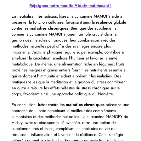
Rejoignez notre famille Vidafy maintenant !
En neutralisant les radicaux libres, la curcumine NANOFY aide à
préserver la fonction cellulaire, favorisant ainsi la résilience globale
contre les
maladies chroniques.
Bien que des suppléments
comme la curcumine NANOFY jouent un rôle crucial dans la
gestion des maladies chroniques, leur combinaison avec des
méthodes naturelles peut offrir des avantages encore plus
importants. L’activité physique régulière, par exemple, contribue à
améliorer la circulation, améliore l’humeur et favorise la santé
métabolique. De même, une alimentation riche en légumes, fruits,
protéines maigres et grains entiers fournit les nutriments essentiels
qui renforcent l’immunité et aident à prévenir les maladies. Des
pratiques telles que la méditation et la gestion du stress contribuent
en outre à réduire les effets néfastes du stress chronique sur le
corps, favorisant ainsi une approche holistique du bien-être.
En conclusion, lutter contre les
maladies chroniques
nécessite une
approche équilibrée combinant le meilleur des compléments
alimentaires et des méthodes naturelles. La curcumine NANOFY de
Vidafy, avec sa biodisponibilité avancée, offre une option de
supplément très efficace, complétant les habitudes de vie qui
réduisent l’inflammation et favorisent la résilience. Cette stratégie
intégrée permet aux individus de prendre en main leur santé, en