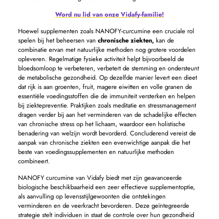
Word nu lid van onze Vidafy-familie!
Hoewel supplementen zoals NANOFY-curcumine een cruciale rol
spelen bij het beheersen van
chronische ziekten,
kan de
combinatie ervan met natuurlijke methoden nog grotere voordelen
opleveren. Regelmatige fysieke activiteit helpt bijvoorbeeld de
bloedsomloop te verbeteren, verbetert de stemming en ondersteunt
de metabolische gezondheid. Op dezelfde manier levert een dieet
dat rijk is aan groenten, fruit, magere eiwitten en volle granen de
essentiële voedingsstoffen die de immuniteit versterken en helpen
bij ziektepreventie. Praktijken zoals meditatie en stressmanagement
dragen verder bij aan het verminderen van de schadelijke effecten
van chronische stress op het lichaam, waardoor een holistische
benadering van welzijn wordt bevorderd. Concluderend vereist de
aanpak van chronische ziekten een evenwichtige aanpak die het
beste van voedingssupplementen en natuurlijke methoden
combineert.
NANOFY curcumine van Vidafy biedt met zijn geavanceerde
biologische beschikbaarheid een zeer effectieve supplementoptie,
als aanvulling op levensstijlgewoonten die ontstekingen
verminderen en de veerkracht bevorderen. Deze geïntegreerde
strategie stelt individuen in staat de controle over hun gezondheid