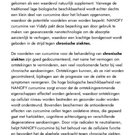
gekomen als een waardevol natuurlijk supplement. Vanwege de
traditioneel lage biologische beschikbaarheid wordt echter slechts
een klein deel van curcumine door het lichaam opgenomen,
waardoor de potentiële voordelen ervan worden beperkt. NANOFY
curcumine van Vidafy pakt deze beperking aan door gebruik te
maken van geavanceerde nanotechnologie om de absorptie
aanzienlijk te verhogen, waardoor een krachtige bondgenoot wordt
geboden in de strijd tegen
chronische ziekten.
De voordelen van curcumine voor de behandeling van
chronische
ziekten
zijn goed gedocumenteerd, met name het vermogen om
ontstekingen te verminderen, een veel voorkomende factor bij veel
chronische aandoeningen. Ontstekingen kunnen, als ze niet worden
gecontroleerd, bijdragen aan de progressie van de ziekte en de
symptomen verergeren. De hoge biologische beschikbaarheid van
NANOFY curcumine zorgt ervoor dat de ontstekingsremmende
eigenschappen effectief worden geleverd, waardoor ontstekingen
op cellulair niveau worden bestreden en gezonder ouder worden
wordt ondersteund. Bovendien beschermen de antioxiderende
effecten van curcumine cellen tegen oxidatieve stress, die gepaard
gaat met hartziekten, cognitieve achteruitgang en verschillende
degeneratieve aandoeningen. Door vrije radicalen te neutraliseren,
helpt NANOFY-curcumine bij het behoud van de cellulaire functie
en bevordert het de algehele veerkracht tegen chronische ziekten.