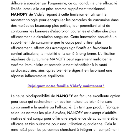
difficile à absorber par l’organisme, ce qui conduit à une efficacité
limitée lorsqu’elle est prise comme supplément traditionnel.
NANOFY
de Vidafy répond à cette limitation en utilisant la
nanotechnologie pour encapsuler les particules de curcumine dans
des molécules beaucoup plus petites, leur permettant ainsi de
contourner les barrières d’absorption courantes et d’atteindre plus
efficacement la circulation sanguine. Cette innovation aboutit à un
supplément de curcumine que le corps peut utiliser plus
efficacement, offrant des avantages significatifs en favorisant le
confort articulaire, la mobilité et la santé à long terme. L’utilisation
régulière de curcumine NANOFY peut également renforcer le
système immunitaire et potentiellement bénéficier à la santé
cardiovasculaire, ainsi qu’au bien-être digestif en favorisant une
réponse inflammatoire équilibrée.
Rejoignez notre famille Vidafy maintenant !
La haute biodisponibilité de
NANOFY
en fait une excellente option
pour ceux qui recherchent un soutien naturel au bien-être sans
compromettre la qualité ou l’efficacité. En tant que produit fabriqué
selon les normes les plus élevées, NANOFY est exempt d’additifs
inutiles et est conçu pour offrir une expérience de curcumine sûre,
efficace et très puissante pour une utilisation quotidienne. Cela le
rend idéal pour les personnes cherchant à intégrer un complément