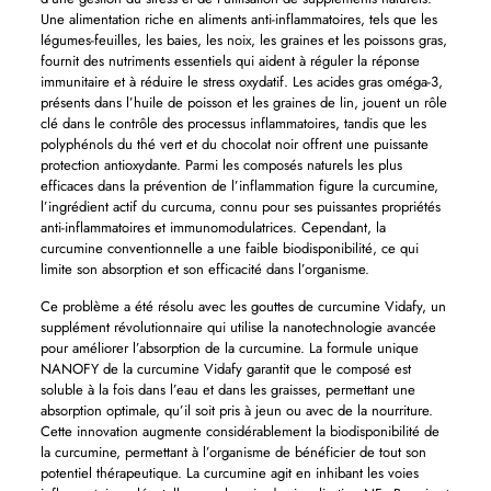
Une alimentation riche en aliments anti-inflammatoires, tels que les
légumes-feuilles, les baies, les noix, les graines et les poissons gras,
fournit des nutriments essentiels qui aident à réguler la réponse
immunitaire et à réduire le stress oxydatif. Les acides gras oméga-3,
présents dans l’huile de poisson et les graines de lin, jouent un rôle
clé dans le contrôle des processus inflammatoires, tandis que les
polyphénols du thé vert et du chocolat noir offrent une puissante
protection antioxydante. Parmi les composés naturels les plus
efficaces dans la prévention de l’inflammation figure la curcumine,
l’ingrédient actif du curcuma, connu pour ses puissantes propriétés
anti-inflammatoires et immunomodulatrices. Cependant, la
curcumine conventionnelle a une faible biodisponibilité, ce qui
limite son absorption et son efficacité dans l’organisme.
Ce problème a été résolu avec les gouttes de curcumine Vidafy, un
supplément révolutionnaire qui utilise la nanotechnologie avancée
pour améliorer l’absorption de la curcumine. La formule unique
NANOFY de la curcumine Vidafy garantit que le composé est
soluble à la fois dans l’eau et dans les graisses, permettant une
absorption optimale, qu’il soit pris à jeun ou avec de la nourriture.
Cette innovation augmente considérablement la biodisponibilité de
la curcumine, permettant à l’organisme de bénéficier de tout son
potentiel thérapeutique. La curcumine agit en inhibant les voies