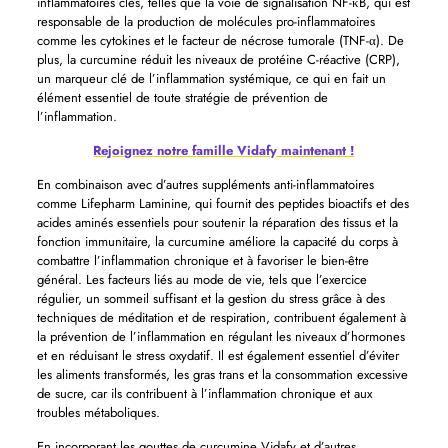
inflammatoires clés, telles que la voie de signalisation NF-κB, qui est
responsable de la production de molécules pro-inflammatoires
comme les cytokines et le facteur de nécrose tumorale (TNF-α). De
plus, la curcumine réduit les niveaux de protéine C-réactive (CRP),
un marqueur clé de l’inflammation systémique, ce qui en fait un
élément essentiel de toute stratégie de prévention de
l’inflammation.
Rejoignez notre famille Vidafy maintenant !
En combinaison avec d’autres suppléments anti-inflammatoires
comme Lifepharm Laminine, qui fournit des peptides bioactifs et des
acides aminés essentiels pour soutenir la réparation des tissus et la
fonction immunitaire, la curcumine améliore la capacité du corps à
combattre l’inflammation chronique et à favoriser le bien-être
général. Les facteurs liés au mode de vie, tels que l’exercice
régulier, un sommeil suffisant et la gestion du stress grâce à des
techniques de méditation et de respiration, contribuent également à
la prévention de l’inflammation en régulant les niveaux d’hormones
et en réduisant le stress oxydatif. Il est également essentiel d’éviter
les aliments transformés, les gras trans et la consommation excessive
de sucre, car ils contribuent à l’inflammation chronique et aux
troubles métaboliques.
En incorporant les gouttes de curcumine Vidafy et d’autres