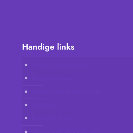
Handige links
Vidafy online winkel
Klantenaccount
Neem contact met ons op
Disclaimer
Privacybeleid
Sluit u aan bij Vidafy als