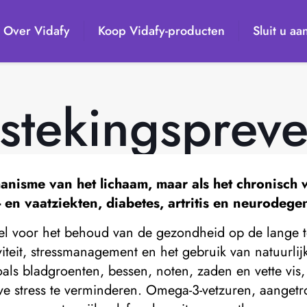
Over Vidafy
Koop Vidafy-producten
Sluit u aa
stekingspreve
anisme van het lichaam, maar als het chronisch w
en vaatziekten, diabetes, artritis en neurodeg
el voor het behoud van de gezondheid op de lange t
iteit, stressmanagement en het gebruik van natuurlij
s bladgroenten, bessen, noten, zaden en vette vis, l
 stress te verminderen. Omega-3-vetzuren, aangetrof