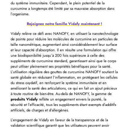
du système immunitaire. Cependant, le plein potentiel de la
curcumine a longtemps été limité par sa mauvaise absorption dans
l’organisme.
Rejoignez notre famille Vidafy maintenant !
Vidafy relève ce défi avec NANOFY, en utilisant la nanotechnologie
de pointe pour réduire les molécules de curcumine en particules de
taille nanométrique, augmentant ainsi considérablement leur surface
et leur capacité d’absorption. Il en résulte une formulation qui offre
une biodisponibilité jusqu’à 200 fois supérieure à celle des
suppléments de curcumine standard, garantissant ainsi que le corps
peut utiliser pleinement ses propriétés bénéfiques pour la santé.
L’utilisation régulière des gouttes de curcumine NANOFY soutient la
santé globale en réduisant l’inflammation, en protégeant les cellules
du stress oxydatif, en renforçant le système immunitaire et en
améliorant la santé des articulations, ce qui en fait un ajout précieux
à toute routine de bien-être. Au-delà de NANOFY, la gamme de
produits Vidafy
reflète un engagement envers la pureté, la
sécurité et l’efficacité, tous les suppléments étant exempts d’additifs
artificiels, de charges et d’allergènes.
L’engagement de Vidafy en faveur de la transparence et de la
validation scientifique garantit que les utilisateurs peuvent avoir