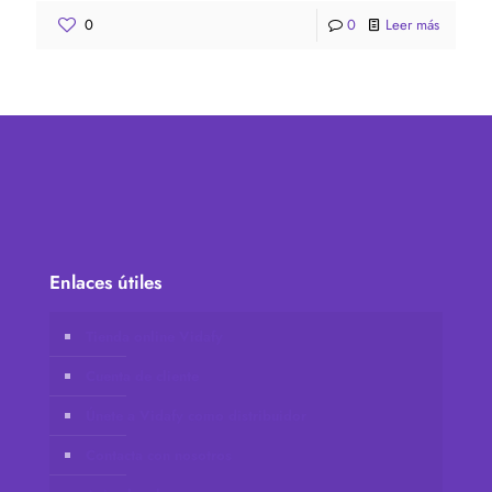
0
0
Leer más
Enlaces útiles
Tienda online Vidafy
Cuenta de cliente
Únete a Vidafy como distribuidor
Contacta con nosotros