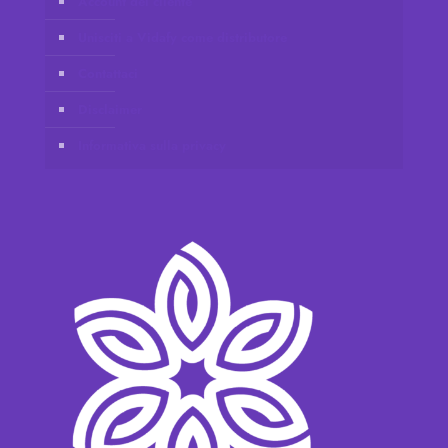
Account del cliente
Unisciti a Vidafy come distributore
Contattaci
Disclaimer
Informativa sulla privacy