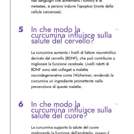
vasi sanguigni che alimentano i tumori) e le
metastasi, e persino indurre l'apoptosi (morte delle
cellule cancerose).
5
In che modo la
curcumina influisce sulla
salute del cervello?
La curcumina aumenta i livelli di fattore neurotrofico
derivato dal cervello (BDNF), che può contribuire a
migliorare la funzione cerebrale. Livelli ridotti di
BDNF sono stati collegati a malattie
neurodegenerative come l'Alzheimer, rendendo la
curcumina un ingrediente promettente nella
prevenzione di queste malattie.
6
In che modo la
curcumina influisce sulla
salute del cuore?
La curcumina supporta la salute del cuore
migliorando la funzione dell'endotelio, ovvero il