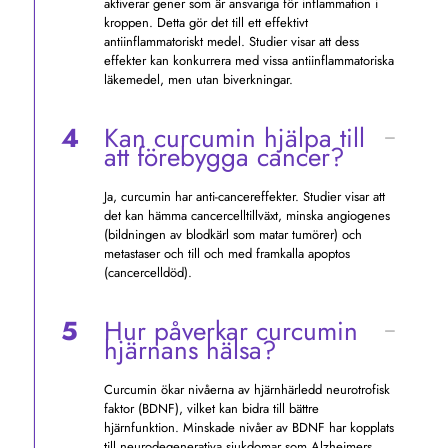
aktiverar gener som är ansvariga för inflammation i
kroppen. Detta gör det till ett effektivt
antiinflammatoriskt medel. Studier visar att dess
effekter kan konkurrera med vissa antiinflammatoriska
läkemedel, men utan biverkningar.
4
Kan curcumin hjälpa till
att förebygga cancer?
Ja, curcumin har anti-cancereffekter. Studier visar att
det kan hämma cancercelltillväxt, minska angiogenes
(bildningen av blodkärl som matar tumörer) och
metastaser och till och med framkalla apoptos
(cancercelldöd).
5
Hur påverkar curcumin
hjärnans hälsa?
Curcumin ökar nivåerna av hjärnhärledd neurotrofisk
faktor (BDNF), vilket kan bidra till bättre
hjärnfunktion. Minskade nivåer av BDNF har kopplats
till neurodegenerativa sjukdomar som Alzheimers,