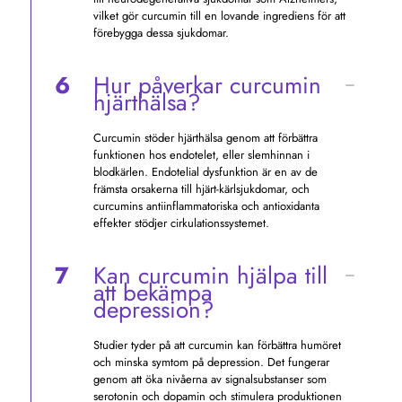
vilket gör curcumin till en lovande ingrediens för att
förebygga dessa sjukdomar.
6
Hur påverkar curcumin
hjärthälsa?
Curcumin stöder hjärthälsa genom att förbättra
funktionen hos endotelet, eller slemhinnan i
blodkärlen. Endotelial dysfunktion är en av de
främsta orsakerna till hjärt-kärlsjukdomar, och
curcumins antiinflammatoriska och antioxidanta
effekter stödjer cirkulationssystemet.
7
Kan curcumin hjälpa till
att bekämpa
depression?
Studier tyder på att curcumin kan förbättra humöret
och minska symtom på depression. Det fungerar
genom att öka nivåerna av signalsubstanser som
serotonin och dopamin och stimulera produktionen