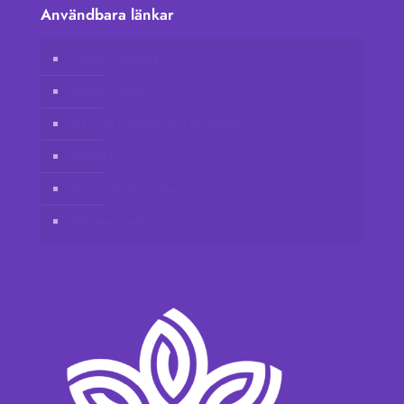
Användbara länkar
Vidafy webbutik
Kundens konto
Gå med i Vidafy som distributör
Kontakta oss
Ansvarsfriskrivning
Sekretesspolicy