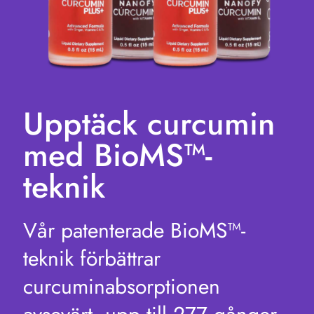
Upptäck curcumin
med BioMS™-
teknik
Vår patenterade BioMS™-
teknik förbättrar
curcuminabsorptionen