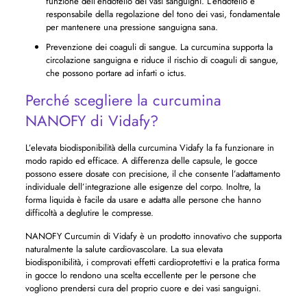
funzione dell’endotelio dei vasi sanguigni. L’endotelio è
responsabile della regolazione del tono dei vasi, fondamentale
per mantenere una pressione sanguigna sana.
Prevenzione dei coaguli di sangue. La curcumina supporta la
circolazione sanguigna e riduce il rischio di coaguli di sangue,
che possono portare ad infarti o ictus.
Perché scegliere la curcumina
NANOFY di Vidafy?
L’elevata biodisponibilità della curcumina Vidafy la fa funzionare in
modo rapido ed efficace. A differenza delle capsule, le gocce
possono essere dosate con precisione, il che consente l’adattamento
individuale dell’integrazione alle esigenze del corpo. Inoltre, la
forma liquida è facile da usare e adatta alle persone che hanno
difficoltà a deglutire le compresse.
NANOFY Curcumin di Vidafy è un prodotto innovativo che supporta
naturalmente la salute cardiovascolare. La sua elevata
biodisponibilità, i comprovati effetti cardioprotettivi e la pratica forma
in gocce lo rendono una scelta eccellente per le persone che
vogliono prendersi cura del proprio cuore e dei vasi sanguigni.