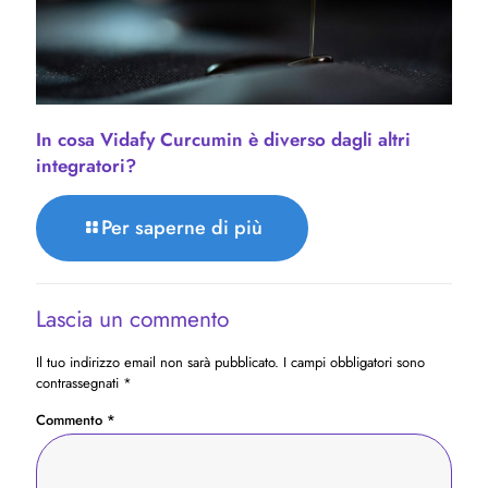
In cosa Vidafy Curcumin è diverso dagli altri
integratori?
Per saperne di più
Lascia un commento
Il tuo indirizzo email non sarà pubblicato.
I campi obbligatori sono
contrassegnati
*
Commento
*