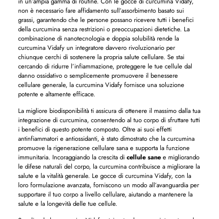
in un’ampia gamma di routine. Con le gocce di curcumina Vidafy,
non è necessario fare affidamento sull’assorbimento basato sui
grassi, garantendo che le persone possano ricevere tutti i benefici
della curcumina senza restrizioni o preoccupazioni dietetiche. La
combinazione di nanotecnologia e doppia solubilità rende la
curcumina Vidafy un integratore davvero rivoluzionario per
chiunque cerchi di sostenere la propria salute cellulare. Se stai
cercando di ridurre l’infiammazione, proteggere le tue cellule dal
danno ossidativo o semplicemente promuovere il benessere
cellulare generale, la curcumina Vidafy fornisce una soluzione
potente e altamente efficace.
La migliore biodisponibilità ti assicura di ottenere il massimo dalla tua
integrazione di curcumina, consentendo al tuo corpo di sfruttare tutti
i benefici di questo potente composto. Oltre ai suoi effetti
antinfiammatori e antiossidanti, è stato dimostrato che la curcumina
promuove la rigenerazione cellulare sana e supporta la funzione
immunitaria. Incoraggiando la crescita di
cellule sane
e migliorando
le difese naturali del corpo, la curcumina contribuisce a migliorare la
salute e la vitalità generale. Le gocce di curcumina Vidafy, con la
loro formulazione avanzata, forniscono un modo all’avanguardia per
supportare il tuo corpo a livello cellulare, aiutando a mantenere la
salute e la longevità delle tue cellule.