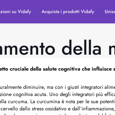
zioni su Vidafy
Acquista i prodotti Vidafy
Unisc
amento della
tto cruciale della salute cognitiva che influisce 
ralmente diminuire, ma con i giusti integratori alime
one cognitiva acuta. Uno degli integratori più effic
ella curcuma. La curcumina è nota per le sue potenti 
 cervello dallo stress ossidativo e dall’infiammazione