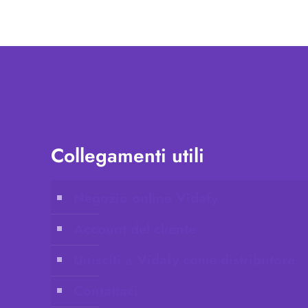
Collegamenti utili
Negozio online Vidafy
Account del cliente
Unisciti a Vidafy come distributore
Contattaci