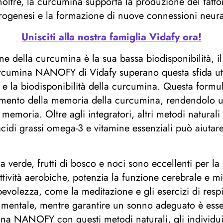
noltre, la curcumina supporta la produzione del fatto
genesi e la formazione di nuove connessioni neurali
Unisciti alla nostra famiglia Vidafy ora!
ione della curcumina è la sua bassa biodisponibilità, il
urcumina NANOFY di Vidafy superano questa sfida ut
o e la biodisponibilità della curcumina. Questa formu
iamento della memoria della curcumina, rendendolo u
memoria. Oltre agli integratori, altri metodi natural
acidi grassi omega-3 e vitamine essenziali può aiutare
 verde, frutti di bosco e noci sono eccellenti per la 
e attività aerobiche, potenzia la funzione cerebrale e
pevolezza, come la meditazione e gli esercizi di res
 mentale, mentre garantire un sonno adeguato è esse
 NANOFY con questi metodi naturali, gli individui