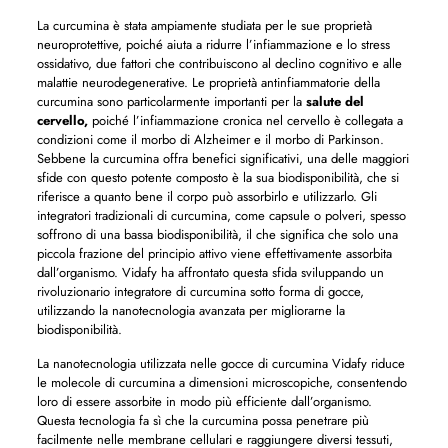
La curcumina è stata ampiamente studiata per le sue proprietà
neuroprotettive, poiché aiuta a ridurre l’infiammazione e lo stress
ossidativo, due fattori che contribuiscono al declino cognitivo e alle
malattie neurodegenerative. Le proprietà antinfiammatorie della
curcumina sono particolarmente importanti per la
salute del
cervello,
poiché l’infiammazione cronica nel cervello è collegata a
condizioni come il morbo di Alzheimer e il morbo di Parkinson.
Sebbene la curcumina offra benefici significativi, una delle maggiori
sfide con questo potente composto è la sua biodisponibilità, che si
riferisce a quanto bene il corpo può assorbirlo e utilizzarlo. Gli
integratori tradizionali di curcumina, come capsule o polveri, spesso
soffrono di una bassa biodisponibilità, il che significa che solo una
piccola frazione del principio attivo viene effettivamente assorbita
dall’organismo. Vidafy ha affrontato questa sfida sviluppando un
rivoluzionario integratore di curcumina sotto forma di gocce,
utilizzando la nanotecnologia avanzata per migliorarne la
biodisponibilità.
La nanotecnologia utilizzata nelle gocce di curcumina Vidafy riduce
le molecole di curcumina a dimensioni microscopiche, consentendo
loro di essere assorbite in modo più efficiente dall’organismo.
Questa tecnologia fa sì che la curcumina possa penetrare più
facilmente nelle membrane cellulari e raggiungere diversi tessuti,