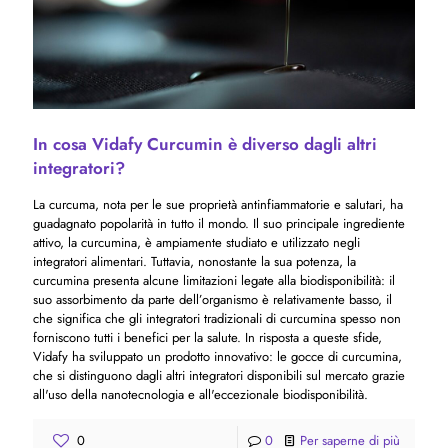
In cosa Vidafy Curcumin è diverso dagli altri
integratori?
La curcuma, nota per le sue proprietà antinfiammatorie e salutari, ha
guadagnato popolarità in tutto il mondo. Il suo principale ingrediente
attivo, la curcumina, è ampiamente studiato e utilizzato negli
integratori alimentari. Tuttavia, nonostante la sua potenza, la
curcumina presenta alcune limitazioni legate alla biodisponibilità: il
suo assorbimento da parte dell’organismo è relativamente basso, il
che significa che gli integratori tradizionali di curcumina spesso non
forniscono tutti i benefici per la salute. In risposta a queste sfide,
Vidafy ha sviluppato un prodotto innovativo: le gocce di curcumina,
che si distinguono dagli altri integratori disponibili sul mercato grazie
all'uso della nanotecnologia e all'eccezionale biodisponibilità.
0
0
Per saperne di più