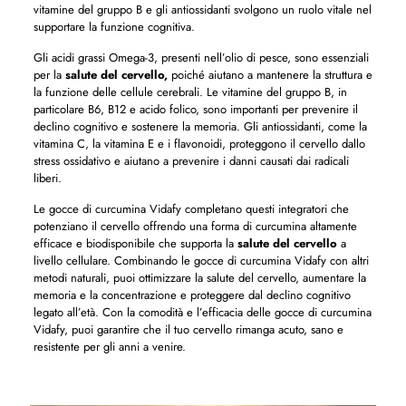
vitamine del gruppo B e gli antiossidanti svolgono un ruolo vitale nel
supportare la funzione cognitiva.
Gli acidi grassi Omega-3, presenti nell’olio di pesce, sono essenziali
per la
salute del cervello,
poiché aiutano a mantenere la struttura e
la funzione delle cellule cerebrali. Le vitamine del gruppo B, in
particolare B6, B12 e acido folico, sono importanti per prevenire il
declino cognitivo e sostenere la memoria. Gli antiossidanti, come la
vitamina C, la vitamina E e i flavonoidi, proteggono il cervello dallo
stress ossidativo e aiutano a prevenire i danni causati dai radicali
liberi.
Le gocce di curcumina Vidafy completano questi integratori che
potenziano il cervello offrendo una forma di curcumina altamente
efficace e biodisponibile che supporta la
salute del cervello
a
livello cellulare. Combinando le gocce di curcumina Vidafy con altri
metodi naturali, puoi ottimizzare la salute del cervello, aumentare la
memoria e la concentrazione e proteggere dal declino cognitivo
legato all’età. Con la comodità e l’efficacia delle gocce di curcumina
Vidafy, puoi garantire che il tuo cervello rimanga acuto, sano e
resistente per gli anni a venire.