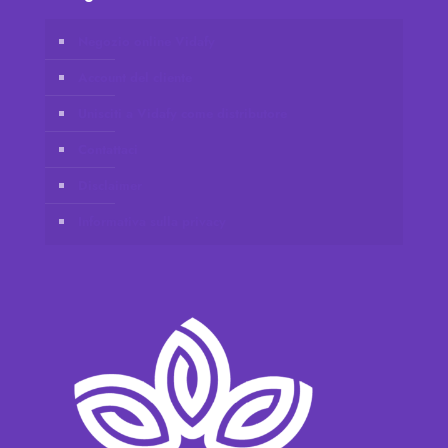
Negozio online Vidafy
Account del cliente
Unisciti a Vidafy come distributore
Contattaci
Disclaimer
Informativa sulla privacy