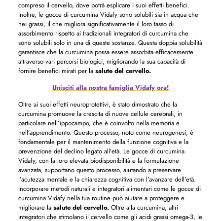
compreso il cervello, dove potrà esplicare i suoi effetti benefici.
Inoltre, le gocce di curcumina Vidafy sono solubili sia in acqua che
nei grassi, il che migliora significativamente il loro tasso di
assorbimento rispetto ai tradizionali integratori di curcumina che
sono solubili solo in una di queste sostanze. Questa doppia solubilità
garantisce che la curcumina possa essere assorbita efficacemente
attraverso vari percorsi biologici, migliorando la sua capacità di
fornire benefici mirati per la
salute del cervello.
Unisciti alla nostra famiglia Vidafy ora!
Oltre ai suoi effetti neuroprotettivi, è stato dimostrato che la
curcumina promuove la crescita di nuove cellule cerebrali, in
particolare nell’ippocampo, che è coinvolto nella memoria e
nell’apprendimento. Questo processo, noto come neurogenesi, è
fondamentale per il mantenimento della funzione cognitiva e la
prevenzione del declino legato all’età. Le gocce di curcumina
Vidafy, con la loro elevata biodisponibilità e la formulazione
avanzata, supportano questo processo, aiutando a preservare
l’acutezza mentale e la chiarezza cognitiva con l’avanzare dell’età.
Incorporare metodi naturali e integratori alimentari come le gocce di
curcumina Vidafy nella tua routine può aiutare a proteggere e
migliorare la
salute del cervello.
Oltre alla curcumina, altri
integratori che stimolano il cervello come gli acidi grassi omega-3, le