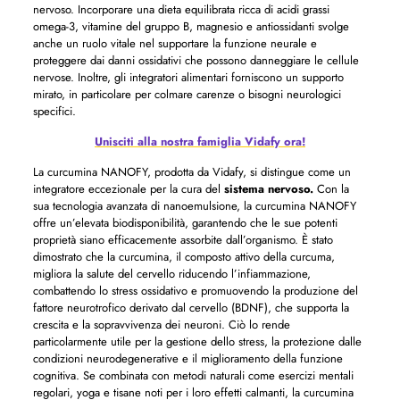
nervoso. Incorporare una dieta equilibrata ricca di acidi grassi
omega-3, vitamine del gruppo B, magnesio e antiossidanti svolge
anche un ruolo vitale nel supportare la funzione neurale e
proteggere dai danni ossidativi che possono danneggiare le cellule
nervose. Inoltre, gli integratori alimentari forniscono un supporto
mirato, in particolare per colmare carenze o bisogni neurologici
specifici.
Unisciti alla nostra famiglia Vidafy ora!
La curcumina NANOFY, prodotta da Vidafy, si distingue come un
integratore eccezionale per la cura del
sistema nervoso.
Con la
sua tecnologia avanzata di nanoemulsione, la curcumina NANOFY
offre un’elevata biodisponibilità, garantendo che le sue potenti
proprietà siano efficacemente assorbite dall’organismo. È stato
dimostrato che la curcumina, il composto attivo della curcuma,
migliora la salute del cervello riducendo l’infiammazione,
combattendo lo stress ossidativo e promuovendo la produzione del
fattore neurotrofico derivato dal cervello (BDNF), che supporta la
crescita e la sopravvivenza dei neuroni. Ciò lo rende
particolarmente utile per la gestione dello stress, la protezione dalle
condizioni neurodegenerative e il miglioramento della funzione
cognitiva. Se combinata con metodi naturali come esercizi mentali
regolari, yoga e tisane noti per i loro effetti calmanti, la curcumina