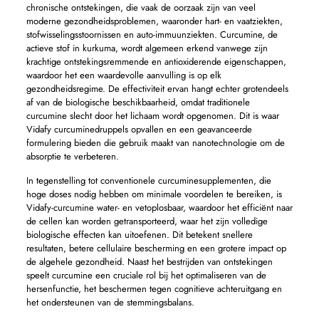
chronische ontstekingen, die vaak de oorzaak zijn van veel
moderne gezondheidsproblemen, waaronder hart- en vaatziekten,
stofwisselingsstoornissen en auto-immuunziekten. Curcumine, de
actieve stof in kurkuma, wordt algemeen erkend vanwege zijn
krachtige ontstekingsremmende en antioxiderende eigenschappen,
waardoor het een waardevolle aanvulling is op elk
gezondheidsregime. De effectiviteit ervan hangt echter grotendeels
af van de biologische beschikbaarheid, omdat traditionele
curcumine slecht door het lichaam wordt opgenomen. Dit is waar
Vidafy curcuminedruppels opvallen en een geavanceerde
formulering bieden die gebruik maakt van nanotechnologie om de
absorptie te verbeteren.
In tegenstelling tot conventionele curcuminesupplementen, die
hoge doses nodig hebben om minimale voordelen te bereiken, is
Vidafy-curcumine water- en vetoplosbaar, waardoor het efficiënt naar
de cellen kan worden getransporteerd, waar het zijn volledige
biologische effecten kan uitoefenen. Dit betekent snellere
resultaten, betere cellulaire bescherming en een grotere impact op
de algehele gezondheid. Naast het bestrijden van ontstekingen
speelt curcumine een cruciale rol bij het optimaliseren van de
hersenfunctie, het beschermen tegen cognitieve achteruitgang en
het ondersteunen van de stemmingsbalans.