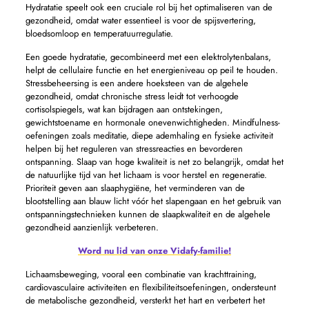
Hydratatie speelt ook een cruciale rol bij het optimaliseren van de
gezondheid, omdat water essentieel is voor de spijsvertering,
bloedsomloop en temperatuurregulatie.
Een goede hydratatie, gecombineerd met een elektrolytenbalans,
helpt de cellulaire functie en het energieniveau op peil te houden.
Stressbeheersing is een andere hoeksteen van de algehele
gezondheid, omdat chronische stress leidt tot verhoogde
cortisolspiegels, wat kan bijdragen aan ontstekingen,
gewichtstoename en hormonale onevenwichtigheden. Mindfulness-
oefeningen zoals meditatie, diepe ademhaling en fysieke activiteit
helpen bij het reguleren van stressreacties en bevorderen
ontspanning. Slaap van hoge kwaliteit is net zo belangrijk, omdat het
de natuurlijke tijd van het lichaam is voor herstel en regeneratie.
Prioriteit geven aan slaaphygiëne, het verminderen van de
blootstelling aan blauw licht vóór het slapengaan en het gebruik van
ontspanningstechnieken kunnen de slaapkwaliteit en de algehele
gezondheid aanzienlijk verbeteren.
Word nu lid van onze Vidafy-familie!
Lichaamsbeweging, vooral een combinatie van krachttraining,
cardiovasculaire activiteiten en flexibiliteitsoefeningen, ondersteunt
de metabolische gezondheid, versterkt het hart en verbetert het