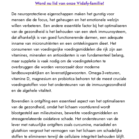
Word nu lid van onze Vidafy-familie!
De neuroprotectieve eigenschappen maken het gunstig voor
mensen die de focus, het geheugen en het emotionele welzijn
willen verbeteren. Een andere essentiële factor bij het optimaliseren
van de gezondheid is het behouden van een sterk immuunsysteem,
dat afhankelijk is van goed functionerende darmen, een adequate
inname van micronutriënten en een ontstekingsarm dieet. Het
consumeren van voedingsrijke voedingsmiddelen die rijk zijn aan
vitamines, mineralen en antioxidanten is van fundamenteel belang,
maar suppletie is vaak nodig om de voedingstekorten te
overbruggen die worden veroorzaakt door moderne
landbouwpraktijken en levensstijlgewoonten. Omega-3-vetzuren,
vitamine D, magnesium en probiotica behoren tot de meest cruciale
voedingsstoffen voor het ondersteunen van de immuungezondheid
en de algehele vitaliteit.
Bovendien is ontgifting een essentieel aspect van het optimaliseren
van de gezondheid, omdat het lichaam voortdurend wordt
blootgesteld aan milieutoxines, bewerkte voedingsmiddelen en
stressgerelateerde oxidatieve schade. Het ondersteunen van de
lever met natuurlijke ontgifters zoals curcumine, mariadistel en
glutathion vergroot het vermogen van het lichaam om schadelijke
stoffen te elimineren terwijl de cellulaire integriteit behouden blijft.