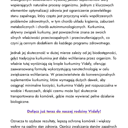
wspierających naturalne procesy organizmu. Jednym z kluczowych
elementów optymalizacji zdrowia jest ograniczenie przewlekłego
stanu zapalnego, który często jest przyczyną wielu współczesnych
problemów zdrowotnych, w tym chorób układu krążenia, zaburzeń
metabolicznych i chorób autoimmunologicznych. Kurkumina,
aktywny związek kurkumy, jest powszechnie znana ze swoich
silnych właściwości przeciwzapalnych i przeciwutleniających, co
czyni ją cennym dodatkiem do każdego programu zdrowotnego.
Jednak jej skuteczność w dużej mierze zależy od jej biodostępności,
gdyż tradycyjna kurkumina jest słabo wchłaniana przez organizm. To
właśnie tutaj wyróżniają się krople kurkuminy Vidafy, oferując
zaawansowaną formułę wykorzystującą nanotechnologię w celu
zwiększenia wchłaniania. W przeciwieństwie do konwencjonalnych
suplementów kurkuminy, które wymagają dużych dawek, aby
osiągnąć minimalne korzyści, kurkumina Vidafy jest rozpuszczalna w
wodzie i tłuszczach, dzięki czemu może być skutecznie
transportowana do komórek, gdzie może wywierać pełne działanie
biologiczne.
Dołącz już teraz do naszej rodziny Vidafy!
Oznacza to szybsze rezultaty, lepszą ochronę komórek i większy
wpływ na ogólny stan zdrowia. Oprócz zwalczania stanów zapalnych