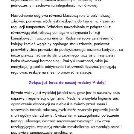
jednoczesnym zachowaniu integralności komórkowej.
Nawodnienie odgrywa również kluczową rolę w optymalizacji
zdrowia, ponieważ woda jest niezbędna do trawienia, krążenia i
regulacji temperatury. Właściwe nawodnienie w połączeniu z
równowagą elektrolitową pomaga w utrzymaniu funkcji
komórkowych i poziomu energii. Radzenie sobie ze stresem to
kolejny kamień węgielny ogólnego stanu zdrowia, ponieważ
przewlekły stres prowadzi do podwyższonego poziomu kortyzolu, co
może przyczyniać się do stanu zapalnego, przyrostu masy ciała i
braku równowagi hormonalnej. Praktyki uważności, takie jak
medytacja, głębokie oddychanie i aktywność fizyczna, pomagają
regulować reakcje na stres i promować relaksację.
Dołącz już teraz do naszej rodziny Vidafy!
Równie ważny jest wysokiej jakości sen, gdyż jest to naturalny czas
naprawy i regeneracji organizmu. Nadanie priorytetu higienie snu,
ograniczenie ekspozycji na niebieskie światło przed snem i
stosowanie technik relaksacyjnych może znacznie poprawić jakość
snu i ogólny stan zdrowia. Ćwiczenia, w szczególności połączenie
treningu siłowego, ćwiczeń sercowo-naczyniowych i ćwiczeń
rozciągających, wspierają zdrowie metaboliczne, wzmacniają serce i
poprawiają samopoczucie psychiczne.