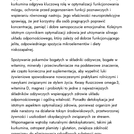
kurkumina odgrywa kluczową rolę w optymalizacji funkcjonowania
mózgu, ochronie przed pogorszeniem funkcji poznawczych i
wspieraniu równowagi nastroju. Jego właściwości neuroprotekcyjne
sprawiają, że jest korzystny dla osób pragnących poprawić
koncentrację, pamięć i dobre samopoczucie emocjonalne. Kolejnym
istotnym czynnikiem optymalizacji zdrowia jest utrzymanie silnego
układu odpornościowego, który zależy od dobrze funkcjonującego
jelita, odpowiedniego spożycia mikroelementów i diety
niskozapalnej.
Spożywanie pokarmów bogatych w składniki odżywcze, bogate w
witaminy, minerały i przeciwutleniacze ma podstawowe znaczenie,
ale często konieczna jest suplementacja, aby wypełnić luki
żywieniowe spowodowane nowoczesnymi praktykami rolniczymi i
nawykami związanymi ze stylem życia. Kwasy tłuszczowe omega-3,
witamina D, magnez i probiotyki to jedne z najważniejszych
składników odżywczych wspierających zdrowie układu
odpornościowego i ogólną witalność. Ponadto detoksykacja jest
istotnym aspektem optymalizacji zdrowia, ponieważ organizm jest
stale narażony na działanie toksyn środowiskowych, przetworzonej
żywności i uszkodzeń oksydacyjnych związanych ze stresem.
Wspomaganie wątroby naturalnymi detoksykatorami, takimi jak
kurkumina, ostropest plamisty i glutation, zwiększa zdolność
organizmu do eliminowania szkodliwych substancji przy