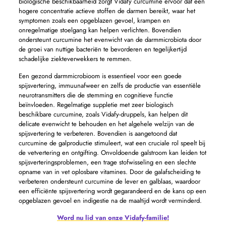
biologische beschikbaarheid zorgt Vidafy curcumine ervoor dat een
hogere concentratie actieve stoffen de darmen bereikt, waar het
symptomen zoals een opgeblazen gevoel, krampen en
onregelmatige stoelgang kan helpen verlichten. Bovendien
ondersteunt curcumine het evenwicht van de darmmicrobiota door
de groei van nuttige bacteriën te bevorderen en tegelijkertijd
schadelijke ziekteverwekkers te remmen.
Een gezond darmmicrobioom is essentieel voor een goede
spijsvertering, immuunafweer en zelfs de productie van essentiële
neurotransmitters die de stemming en cognitieve functie
beïnvloeden. Regelmatige suppletie met zeer biologisch
beschikbare curcumine, zoals Vidafy-druppels, kan helpen dit
delicate evenwicht te behouden en het algehele welzijn van de
spijsvertering te verbeteren. Bovendien is aangetoond dat
curcumine de galproductie stimuleert, wat een cruciale rol speelt bij
de vetvertering en ontgifting. Onvoldoende galstroom kan leiden tot
spijsverteringsproblemen, een trage stofwisseling en een slechte
opname van in vet oplosbare vitamines. Door de galafscheiding te
verbeteren ondersteunt curcumine de lever en galblaas, waardoor
een efficiënte spijsvertering wordt gegarandeerd en de kans op een
opgeblazen gevoel en indigestie na de maaltijd wordt verminderd.
Word nu lid van onze Vidafy-familie!