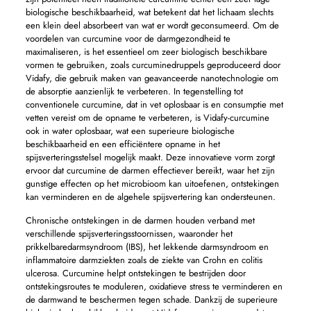
biologische beschikbaarheid, wat betekent dat het lichaam slechts
een klein deel absorbeert van wat er wordt geconsumeerd. Om de
voordelen van curcumine voor de darmgezondheid te
maximaliseren, is het essentieel om zeer biologisch beschikbare
vormen te gebruiken, zoals curcuminedruppels geproduceerd door
Vidafy, die gebruik maken van geavanceerde nanotechnologie om
de absorptie aanzienlijk te verbeteren. In tegenstelling tot
conventionele curcumine, dat in vet oplosbaar is en consumptie met
vetten vereist om de opname te verbeteren, is Vidafy-curcumine
ook in water oplosbaar, wat een superieure biologische
beschikbaarheid en een efficiëntere opname in het
spijsverteringsstelsel mogelijk maakt. Deze innovatieve vorm zorgt
ervoor dat curcumine de darmen effectiever bereikt, waar het zijn
gunstige effecten op het microbioom kan uitoefenen, ontstekingen
kan verminderen en de algehele spijsvertering kan ondersteunen.
Chronische ontstekingen in de darmen houden verband met
verschillende spijsverteringsstoornissen, waaronder het
prikkelbaredarmsyndroom (IBS), het lekkende darmsyndroom en
inflammatoire darmziekten zoals de ziekte van Crohn en colitis
ulcerosa. Curcumine helpt ontstekingen te bestrijden door
ontstekingsroutes te moduleren, oxidatieve stress te verminderen en
de darmwand te beschermen tegen schade. Dankzij de superieure