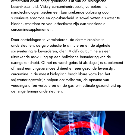
effectiviteit ervan hangt grotendeels af van de biologische
beschikbaarheid. Vidafy curcuminedruppels, verbeterd met
nanotechnologie, bieden een baanbrekende oplossing door
superieure absorptie en oplosbaarheid in zowel vetten als water te
bieden, waardoor ze veel effectiever zijn dan traditionele
curcuminesupplementen.
Door ontstekingen te verminderen, de darmmicrobiota te
ondersteunen, de galproductie te stimuleren en de algehele
spijsvertering te bevorderen, dient Vidafy curcumine als een
uitstekende aanvulling op een holistische benadering van de
darmgezondheid. Of het nu wordt gebruikt als dagelijks supplement
of naast een uitgebalanceerd dieet en een gezonde levensstijl,
curcumine in de meest biologisch beschikbare vorm kan het
spijsverteringswelzijn helpen optimaliseren, de opname van
voedingsstoffen verbeteren en de gastro-intestinale gezondheid op
de lange termijn ondersteunen.