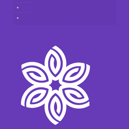
Privacybeleid
Sluit u aan bij Vidafy als distributeur