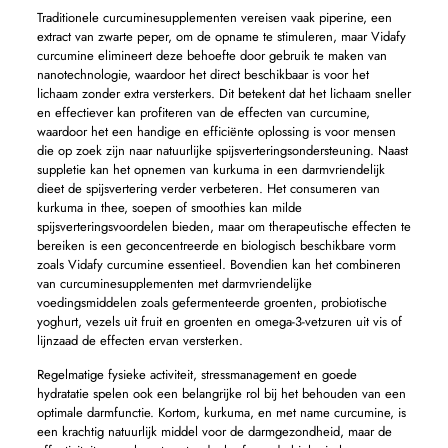
Traditionele curcuminesupplementen vereisen vaak piperine, een
extract van zwarte peper, om de opname te stimuleren, maar Vidafy
curcumine elimineert deze behoefte door gebruik te maken van
nanotechnologie, waardoor het direct beschikbaar is voor het
lichaam zonder extra versterkers. Dit betekent dat het lichaam sneller
en effectiever kan profiteren van de effecten van curcumine,
waardoor het een handige en efficiënte oplossing is voor mensen
die op zoek zijn naar natuurlijke spijsverteringsondersteuning. Naast
suppletie kan het opnemen van kurkuma in een darmvriendelijk
dieet de spijsvertering verder verbeteren. Het consumeren van
kurkuma in thee, soepen of smoothies kan milde
spijsverteringsvoordelen bieden, maar om therapeutische effecten te
bereiken is een geconcentreerde en biologisch beschikbare vorm
zoals Vidafy curcumine essentieel. Bovendien kan het combineren
van curcuminesupplementen met darmvriendelijke
voedingsmiddelen zoals gefermenteerde groenten, probiotische
yoghurt, vezels uit fruit en groenten en omega-3-vetzuren uit vis of
lijnzaad de effecten ervan versterken.
Regelmatige fysieke activiteit, stressmanagement en goede
hydratatie spelen ook een belangrijke rol bij het behouden van een
optimale darmfunctie. Kortom, kurkuma, en met name curcumine, is
een krachtig natuurlijk middel voor de darmgezondheid, maar de