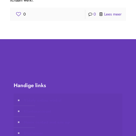
lichaam werkt.
0
0
Lees meer
Handige links
Vidafy online winkel
Klantenaccount
Neem contact met ons op
Disclaimer