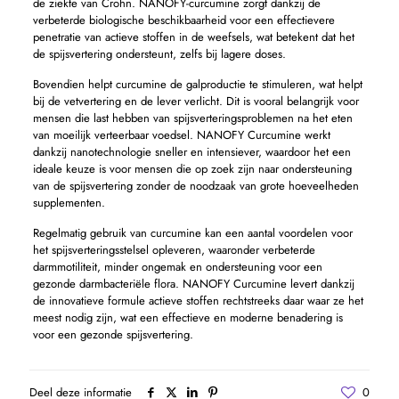
de ziekte van Crohn. NANOFY-curcumine zorgt dankzij de
verbeterde biologische beschikbaarheid voor een effectievere
penetratie van actieve stoffen in de weefsels, wat betekent dat het
de spijsvertering ondersteunt, zelfs bij lagere doses.
Bovendien helpt curcumine de galproductie te stimuleren, wat helpt
bij de vetvertering en de lever verlicht. Dit is vooral belangrijk voor
mensen die last hebben van spijsverteringsproblemen na het eten
van moeilijk verteerbaar voedsel. NANOFY Curcumine werkt
dankzij nanotechnologie sneller en intensiever, waardoor het een
ideale keuze is voor mensen die op zoek zijn naar ondersteuning
van de spijsvertering zonder de noodzaak van grote hoeveelheden
supplementen.
Regelmatig gebruik van curcumine kan een aantal voordelen voor
het spijsverteringsstelsel opleveren, waaronder verbeterde
darmmotiliteit, minder ongemak en ondersteuning voor een
gezonde darmbacteriële flora. NANOFY Curcumine levert dankzij
de innovatieve formule actieve stoffen rechtstreeks daar waar ze het
meest nodig zijn, wat een effectieve en moderne benadering is
voor een gezonde spijsvertering.
Deel deze informatie
0