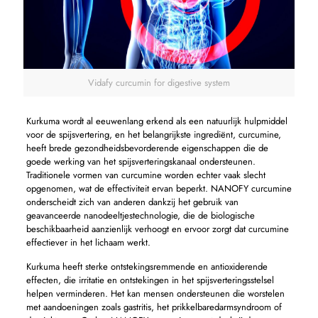
Vidafy curcumin for digestive system
Kurkuma wordt al eeuwenlang erkend als een natuurlijk hulpmiddel
voor de spijsvertering, en het belangrijkste ingrediënt, curcumine,
heeft brede gezondheidsbevorderende eigenschappen die de
goede werking van het spijsverteringskanaal ondersteunen.
Traditionele vormen van curcumine worden echter vaak slecht
opgenomen, wat de effectiviteit ervan beperkt. NANOFY curcumine
onderscheidt zich van anderen dankzij het gebruik van
geavanceerde nanodeeltjestechnologie, die de biologische
beschikbaarheid aanzienlijk verhoogt en ervoor zorgt dat curcumine
effectiever in het lichaam werkt.
Kurkuma heeft sterke ontstekingsremmende en antioxiderende
effecten, die irritatie en ontstekingen in het spijsverteringsstelsel
helpen verminderen. Het kan mensen ondersteunen die worstelen
met aandoeningen zoals gastritis, het prikkelbaredarmsyndroom of