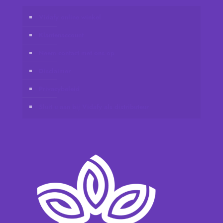
Vidafy online winkel
Klantenaccount
Neem contact met ons op
Disclaimer
Privacybeleid
Sluit u aan bij Vidafy als distributeur