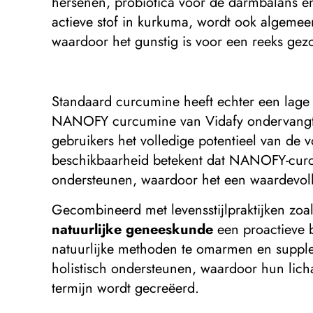
hersenen, probiotica voor de darmbalans e
actieve stof in kurkuma, wordt ook algeme
waardoor het gunstig is voor een reeks g
Standaard curcumine heeft echter een lage b
NANOFY curcumine van Vidafy ondervangt d
gebruikers het volledige potentieel van d
beschikbaarheid betekent dat NANOFY-curcu
ondersteunen, waardoor het een waardevolle
Gecombineerd met levensstijlpraktijken zoa
natuurlijke geneeskunde
een proactieve 
natuurlijke methoden te omarmen en supp
holistisch ondersteunen, waardoor hun lich
termijn wordt gecreëerd.