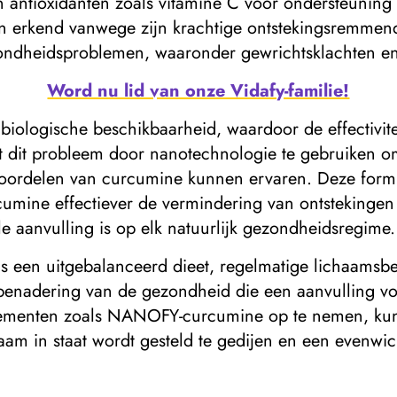
n antioxidanten zoals vitamine C voor ondersteuni
en erkend vanwege zijn krachtige ontstekingsremmen
ezondheidsproblemen, waaronder gewrichtsklachten 
Word nu lid van onze Vidafy-familie!
iologische beschikbaarheid, waardoor de effectivite
it probleem door nanotechnologie te gebruiken om 
e voordelen van curcumine kunnen ervaren. Deze form
mine effectiever de vermindering van ontstekingen 
 aanvulling is op elk natuurlijk gezondheidsregime.
ls een uitgebalanceerd dieet, regelmatige lichaams
benadering van de gezondheid die een aanvulling v
lementen zoals NANOFY-curcumine op te nemen, kun
aam in staat wordt gesteld te gedijen en een evenw