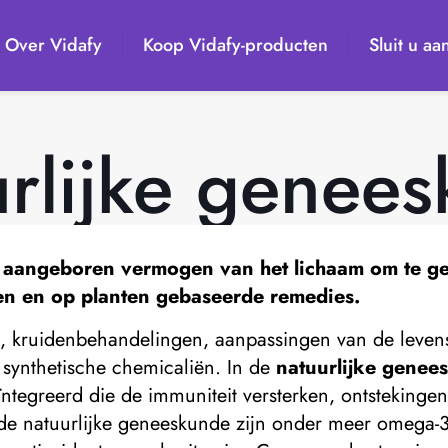
Over Vidafy
Koop Vidafy-producten
Sluit u aa
rlijke genee
aangeboren vermogen van het lichaam om te gen
en en op planten gebaseerde remedies.
kruidenbehandelingen, aanpassingen van de levensst
 synthetische chemicaliën. In de
natuurlijke genee
tegreerd die de immuniteit versterken, ontstekingen 
 de natuurlijke geneeskunde zijn onder meer omega-3