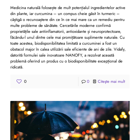
Medicina naturală folosește de mult potențialul ingredientelor active
din plante, iar curcumina – un compus cheie găsit în turmeric –
câștigă o recunoaștere din ce în ce mai mare ca un remediu pentru
multe probleme de sănătate. Cercetările moderne confirmă
proprietățile sale antiinflamatorii, antioxidante și neuroprotectoare,
făcându-l unul dintre cele mai promițătoare suplimente naturale. Cu
toate acestea, biodisponibilitatea limitată a curcuminei a fost un
obstacol major în calea utilizării sale eficiente de ani de zile. Vidafy,
datorită formulei sale inovatoare NANOFY, a rezolvat această
problemă oferind un produs cu o biodisponibilitate excepțional de
ridicată.
0
0
Citeşte mai mult