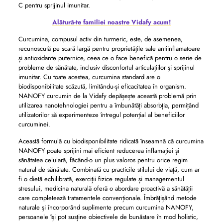
C pentru sprijinul imunitar.
Alătură-te familiei noastre Vidafy acum!
Curcumina, compusul activ din turmeric, este, de asemenea,
recunoscută pe scară largă pentru proprietățile sale antiinflamatoare
și antioxidante puternice, ceea ce o face benefică pentru o serie de
probleme de sănătate, inclusiv disconfortul articulațiilor și sprijinul
imunitar. Cu toate acestea, curcumina standard are o
biodisponibilitate scăzută, limitându-și eficacitatea în organism.
NANOFY curcumin de la Vidafy depășește această problemă prin
utilizarea nanotehnologiei pentru a îmbunătăți absorbția, permițând
utilizatorilor să experimenteze întregul potențial al beneficiilor
curcuminei.
Această formulă cu biodisponibilitate ridicată înseamnă că curcumina
NANOFY poate sprijini mai eficient reducerea inflamației și
sănătatea celulară, făcând-o un plus valoros pentru orice regim
natural de sănătate. Combinată cu practicile stilului de viață, cum ar
fi o dietă echilibrată, exerciții fizice regulate și managementul
stresului, medicina naturală oferă o abordare proactivă a sănătății
care completează tratamentele convenționale. Îmbrățișând metode
naturale și încorporând suplimente precum curcumina NANOFY,
persoanele își pot susține obiectivele de bunăstare în mod holistic,