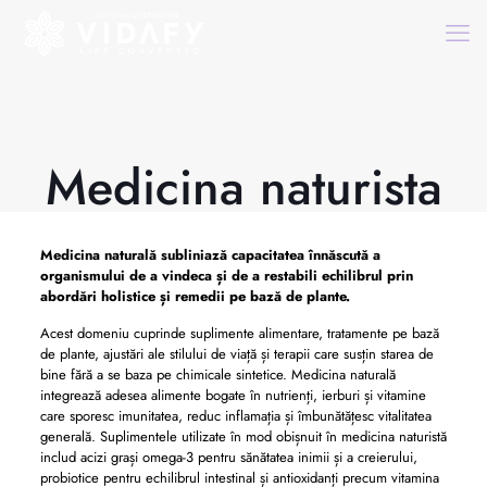
Medicina naturista
Medicina naturală subliniază capacitatea înnăscută a
organismului de a vindeca și de a restabili echilibrul prin
abordări holistice și remedii pe bază de plante.
Acest domeniu cuprinde suplimente alimentare, tratamente pe bază
de plante, ajustări ale stilului de viață și terapii care susțin starea de
bine fără a se baza pe chimicale sintetice. Medicina naturală
integrează adesea alimente bogate în nutrienți, ierburi și vitamine
care sporesc imunitatea, reduc inflamația și îmbunătățesc vitalitatea
generală. Suplimentele utilizate în mod obișnuit în medicina naturistă
includ acizi grași omega-3 pentru sănătatea inimii și a creierului,
probiotice pentru echilibrul intestinal și antioxidanți precum vitamina