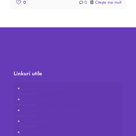
0
0
Citeşte mai mult
Linkuri utile
Magazin online Vidafy
Contul clientului
Alăturați-vă Vidafy ca distribuitor
Contactați-ne
Disclaimer