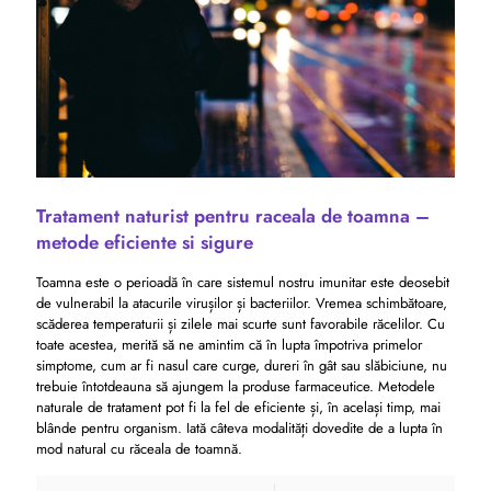
Tratament naturist pentru raceala de toamna –
metode eficiente si sigure
Toamna este o perioadă în care sistemul nostru imunitar este deosebit
de vulnerabil la atacurile virușilor și bacteriilor. Vremea schimbătoare,
scăderea temperaturii și zilele mai scurte sunt favorabile răcelilor. Cu
toate acestea, merită să ne amintim că în lupta împotriva primelor
simptome, cum ar fi nasul care curge, dureri în gât sau slăbiciune, nu
trebuie întotdeauna să ajungem la produse farmaceutice. Metodele
naturale de tratament pot fi la fel de eficiente și, în același timp, mai
blânde pentru organism. Iată câteva modalități dovedite de a lupta în
mod natural cu răceala de toamnă.