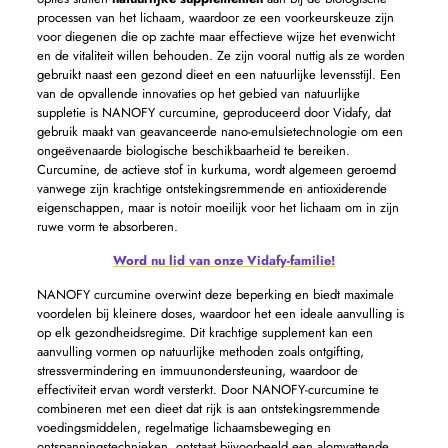
processen van het lichaam, waardoor ze een voorkeurskeuze zijn
voor diegenen die op zachte maar effectieve wijze het evenwicht
en de vitaliteit willen behouden. Ze zijn vooral nuttig als ze worden
gebruikt naast een gezond dieet en een natuurlijke levensstijl. Een
van de opvallende innovaties op het gebied van natuurlijke
suppletie is NANOFY curcumine, geproduceerd door Vidafy, dat
gebruik maakt van geavanceerde nano-emulsietechnologie om een ​​
ongeëvenaarde biologische beschikbaarheid te bereiken.
Curcumine, de actieve stof in kurkuma, wordt algemeen geroemd
vanwege zijn krachtige ontstekingsremmende en antioxiderende
eigenschappen, maar is notoir moeilijk voor het lichaam om in zijn
ruwe vorm te absorberen.
Word nu lid van onze Vidafy-familie!
NANOFY curcumine overwint deze beperking en biedt maximale
voordelen bij kleinere doses, waardoor het een ideale aanvulling is
op elk gezondheidsregime. Dit krachtige supplement kan een
aanvulling vormen op natuurlijke methoden zoals ontgifting,
stressvermindering en immuunondersteuning, waardoor de
effectiviteit ervan wordt versterkt. Door NANOFY-curcumine te
combineren met een dieet dat rijk is aan ontstekingsremmende
voedingsmiddelen, regelmatige lichaamsbeweging en
ontspanningstechnieken, ontstaat bijvoorbeeld een alomvattende