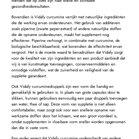
mensen die op zoek zijn naar snelle en zichtbare
gezondheidsresultaten.
Bovendien is Vidafy curcumine verrijkt met natuurlijke ingrediënten
die de werking ervan ondersteunen. Het gebruik van additieven
zoals piperine (zwarte peper-extract) of andere natuurlijke stoffen
die de opname ondersteunen, maakt het supplement nog
effectiever. Piperine verhoogt, in combinatie met curcumine, de
biologische beschikbaarheid, wat bovendien de effectiviteit ervan
vergroot. Het is de moeite waard te benadrukken dat Vidafy zorgt
voor de kwaliteit van zijn ingrediënten en een product aanbiedt dat
vrij is van kunstmatige toevoegingen, conserveermiddelen en
onnodige vulstoffen, wat de zuiverheid en veiligheid van de
suppletie garandeert.
Ook Vidafy curcuminedruppels zijn een vorm die handig en
gemakkelijk te gebruiken is. In plaats van grote capsules door te
slikken, kunnen gebruikers eenvoudig een paar druppels toevoegen
aan water, thee of sap. Deze vorm van suppletie is niet alleen
comfortabeler, maar zorgt ook voor een snellere opname van
werkzame stoffen door het lichaam, wat een groot voordeel is,
omdat supplementen in vloeibare vorm sneller worden opgenomen
dan die in vaste vorm.
Een ander aspect dat Vidafy curcumine onderscheidt van andere