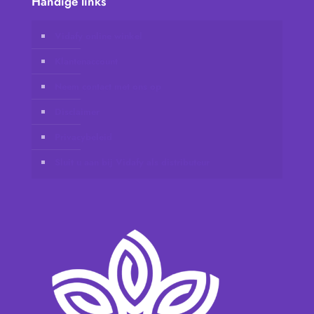
Handige links
Vidafy online winkel
Klantenaccount
Neem contact met ons op
Disclaimer
Privacybeleid
Sluit u aan bij Vidafy als distributeur