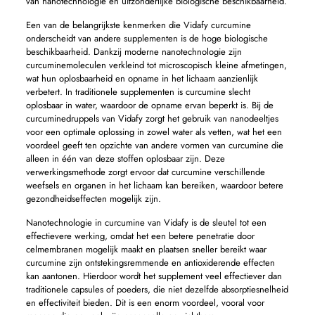
van nanotechnologie en uitzonderlijke biologische beschikbaarheid.
Een van de belangrijkste kenmerken die Vidafy curcumine
onderscheidt van andere supplementen is de hoge biologische
beschikbaarheid. Dankzij moderne nanotechnologie zijn
curcuminemoleculen verkleind tot microscopisch kleine afmetingen,
wat hun oplosbaarheid en opname in het lichaam aanzienlijk
verbetert. In traditionele supplementen is curcumine slecht
oplosbaar in water, waardoor de opname ervan beperkt is. Bij de
curcuminedruppels van Vidafy zorgt het gebruik van nanodeeltjes
voor een optimale oplossing in zowel water als vetten, wat het een
voordeel geeft ten opzichte van andere vormen van curcumine die
alleen in één van deze stoffen oplosbaar zijn. Deze
verwerkingsmethode zorgt ervoor dat curcumine verschillende
weefsels en organen in het lichaam kan bereiken, waardoor betere
gezondheidseffecten mogelijk zijn.
Nanotechnologie in curcumine van Vidafy is de sleutel tot een
effectievere werking, omdat het een betere penetratie door
celmembranen mogelijk maakt en plaatsen sneller bereikt waar
curcumine zijn ontstekingsremmende en antioxiderende effecten
kan aantonen. Hierdoor wordt het supplement veel effectiever dan
traditionele capsules of poeders, die niet dezelfde absorptiesnelheid
en effectiviteit bieden. Dit is een enorm voordeel, vooral voor