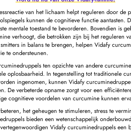
ssreactie van het lichaam helpt reguleren door de pr
lspiegels kunnen de cognitieve functie aantasten. Do
e mentale toestand te bevorderen. Bovendien is ge
mine verhoogt, die betrokken zijn bij het reguleren
smitters in balans te brengen, helpen Vidafy curcu
tie te ondersteunen.
urcuminedruppels ten opzichte van andere curcumin
e oplosbaarheid. In tegenstelling tot traditionele c
el worden ingenomen, kunnen Vidafy curcuminedruppe
en. De verbeterde opname zorgt voor een efficiënter
dige cognitieve voordelen van curcumine kunnen erv
rbeteren, het geheugen te stimuleren, stress te ver
edruppels bieden een wetenschappelijk onderbouwde,
d vertegenwoordigen Vidafy curcuminedruppels een 