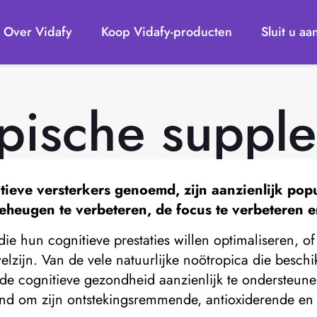
Over Vidafy
Koop Vidafy-producten
Sluit u aa
pische suppl
ieve versterkers genoemd, zijn aanzienlijk po
geheugen te verbeteren, de focus te verbeteren 
ie hun cognitieve prestaties willen optimaliseren, 
elzijn. Van de vele natuurlijke noötropica die beschi
de cognitieve gezondheid aanzienlijk te ondersteune
end om zijn ontstekingsremmende, antioxiderende en