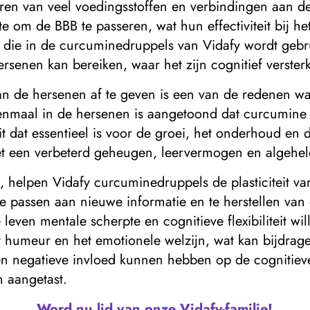
ren van veel voedingsstoffen en verbindingen aan de
m de BBB te passeren, wat hun effectiviteit bij he
die in de curcuminedruppels van Vidafy wordt gebrui
rsenen kan bereiken, waar het zijn cognitief verster
n de hersenen af ​​te geven is een van de redenen 
 Eenmaal in de hersenen is aangetoond dat curcumin
t dat essentieel is voor de groei, het onderhoud en
een verbeterd geheugen, leervermogen en algehele 
helpen Vidafy curcuminedruppels de plasticiteit va
passen aan nieuwe informatie en te herstellen van ee
even mentale scherpte en cognitieve flexibiliteit w
humeur en het emotionele welzijn, wat kan bijdrage
een negatieve invloed kunnen hebben op de cognitieve
 aangetast.
Word nu lid van onze Vidafy-familie!