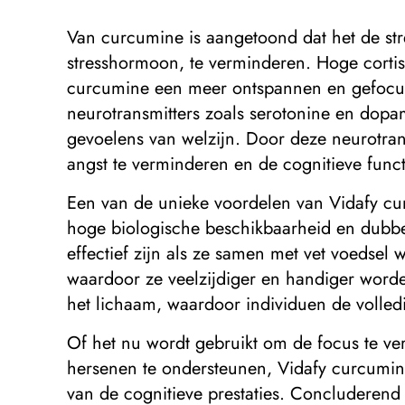
Van curcumine is aangetoond dat het de stre
stresshormoon, te verminderen. Hoge cortiso
curcumine een meer ontspannen en gefocust
neurotransmitters zoals serotonine en dopa
gevoelens van welzijn. Door deze neurotran
angst te verminderen en de cognitieve func
Een van de unieke voordelen van Vidafy c
hoge biologische beschikbaarheid en dubbel
effectief zijn als ze samen met vet voeds
waardoor ze veelzijdiger en handiger word
het lichaam, waardoor individuen de volle
Of het nu wordt gebruikt om de focus te ve
hersenen te ondersteunen, Vidafy curcumin
van de cognitieve prestaties. Concluderen