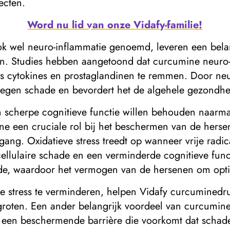
ecten.
Word nu lid van onze Vidafy-familie!
k wel neuro-inflammatie genoemd, leveren een belan
en. Studies hebben aangetoond dat curcumine neuro
s cytokines en prostaglandinen te remmen. Door neu
egen schade en bevordert het de algehele gezondhe
en scherpe cognitieve functie willen behouden naar
 een cruciale rol bij het beschermen van de hersen
uitgang. Oxidatieve stress treedt op wanneer vrije rad
cellulaire schade en een verminderde cognitieve funct
hade, waardoor het vermogen van de hersenen om opti
ve stress te verminderen, helpen Vidafy curcuminedr
groten. Een ander belangrijk voordeel van curcumin
is een beschermende barrière die voorkomt dat schad