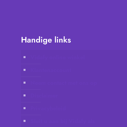
Handige links
Vidafy online winkel
Klantenaccount
Neem contact met ons op
Disclaimer
Privacybeleid
Sluit u aan bij Vidafy als