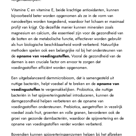
Vitamine C en vitamine E, beide krachtige antioxidanten, kunnen
bijvoorbeeld beter worden opgenomen als ze in de vorm van
nanodeeltjes worden toegediend, waardoor het lichaam er maximaal
profijt van krijgt. Op dezelfde manier kunnen mineralen zoals
magnesium en calcium, die essentieel zijn voor de gezondheid van
de botten en de metabolische functie, effectiever worden gebruikt
als hun biologische beschikbaarheid wordt verbeterd. Natuurlijke
methoden spelen ook een belangrijke rol bij het ondersteunen van
de
opname van voedingsstoffen.
Vooral de gezondheid van de
darmen is een cruciale factor om ervoor te zorgen dat
voedingsstoffen efficiënt worden opgenomen.
Een uitgebalanceerd darmmicrobioom, dat is samengesteld uit
nuttige bacteriën, helpt voedsel af te breken en de
opname van
voedingsstoffen
te vergemakkelijken. Probiotica, die nuttige
bacteriën in het spijsverteringsstelsel introduceren, kunnen de
darmgezondheid helpen verbeteren en de opname van
voedingsstoffen ondersteunen. Prebiotica, aangetroffen in vezelrijk
voedsel zoals fruit, groenten en volle granen, bevorderen ook de
groei van gezonde darmbacteriën, waardoor de spijsvertering en de
opname van voedingsstoffen verder worden verbeterd.
Bovendien kunnen spijsverteringsenzymen helpen bij het afbreken