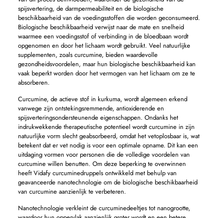
spijsvertering, de darmpermeabiliteit en de biologische
beschikbaarheid van de voedingsstoffen die worden geconsumeerd.
Biologische beschikbaarheid verwijst naar de mate en snelheid
waarmee een voedingsstof of verbinding in de bloedbaan wordt
opgenomen en door het lichaam wordt gebruikt. Veel natuurlijke
supplementen, zoals curcumine, bieden waardevolle
gezondheidsvoordelen, maar hun biologische beschikbaarheid kan
vaak beperkt worden door het vermogen van het lichaam om ze te
absorberen.
Curcumine, de actieve stof in kurkuma, wordt algemeen erkend
vanwege zijn ontstekingsremmende, antioxiderende en
spijsverteringsondersteunende eigenschappen. Ondanks het
indrukwekkende therapeutische potentieel wordt curcumine in zijn
natuurlijke vorm slecht geabsorbeerd, omdat het vetoplosbaar is, wat
betekent dat er vet nodig is voor een optimale opname. Dit kan een
uitdaging vormen voor personen die de volledige voordelen van
curcumine willen benutten. Om deze beperking te overwinnen
heeft Vidafy curcuminedruppels ontwikkeld met behulp van
geavanceerde nanotechnologie om de biologische beschikbaarheid
van curcumine aanzienlijk te verbeteren.
Nanotechnologie verkleint de curcuminedeeltjes tot nanogrootte,
waardoor hun oppervlak aanzienlijk groter wordt en een betere