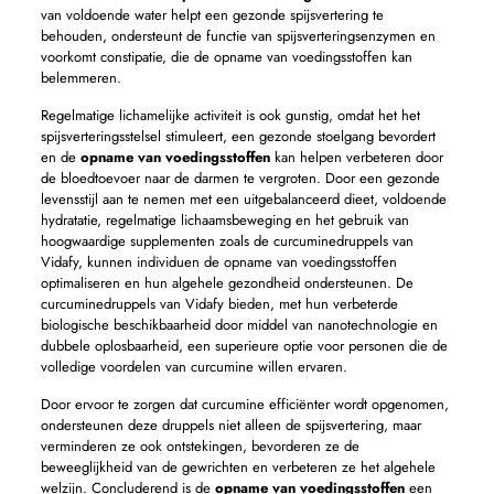
van voldoende water helpt een gezonde spijsvertering te
behouden, ondersteunt de functie van spijsverteringsenzymen en
voorkomt constipatie, die de opname van voedingsstoffen kan
belemmeren.
Regelmatige lichamelijke activiteit is ook gunstig, omdat het het
spijsverteringsstelsel stimuleert, een gezonde stoelgang bevordert
en de
opname van voedingsstoffen
kan helpen verbeteren door
de bloedtoevoer naar de darmen te vergroten. Door een gezonde
levensstijl aan te nemen met een uitgebalanceerd dieet, voldoende
hydratatie, regelmatige lichaamsbeweging en het gebruik van
hoogwaardige supplementen zoals de curcuminedruppels van
Vidafy, kunnen individuen de opname van voedingsstoffen
optimaliseren en hun algehele gezondheid ondersteunen. De
curcuminedruppels van Vidafy bieden, met hun verbeterde
biologische beschikbaarheid door middel van nanotechnologie en
dubbele oplosbaarheid, een superieure optie voor personen die de
volledige voordelen van curcumine willen ervaren.
Door ervoor te zorgen dat curcumine efficiënter wordt opgenomen,
ondersteunen deze druppels niet alleen de spijsvertering, maar
verminderen ze ook ontstekingen, bevorderen ze de
beweeglijkheid van de gewrichten en verbeteren ze het algehele
welzijn. Concluderend is de
opname van voedingsstoffen
een