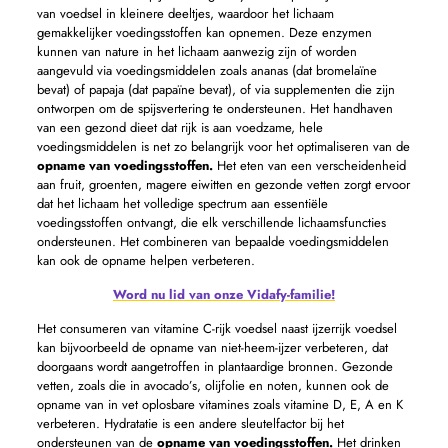
van voedsel in kleinere deeltjes, waardoor het lichaam
gemakkelijker voedingsstoffen kan opnemen. Deze enzymen
kunnen van nature in het lichaam aanwezig zijn of worden
aangevuld via voedingsmiddelen zoals ananas (dat bromelaïne
bevat) of papaja (dat papaïne bevat), of via supplementen die zijn
ontworpen om de spijsvertering te ondersteunen. Het handhaven
van een gezond dieet dat rijk is aan voedzame, hele
voedingsmiddelen is net zo belangrijk voor het optimaliseren van de
opname van voedingsstoffen.
Het eten van een verscheidenheid
aan fruit, groenten, magere eiwitten en gezonde vetten zorgt ervoor
dat het lichaam het volledige spectrum aan essentiële
voedingsstoffen ontvangt, die elk verschillende lichaamsfuncties
ondersteunen. Het combineren van bepaalde voedingsmiddelen
kan ook de opname helpen verbeteren.
Word nu lid van onze Vidafy-familie!
Het consumeren van vitamine C-rijk voedsel naast ijzerrijk voedsel
kan bijvoorbeeld de opname van niet-heem-ijzer verbeteren, dat
doorgaans wordt aangetroffen in plantaardige bronnen. Gezonde
vetten, zoals die in avocado’s, olijfolie en noten, kunnen ook de
opname van in vet oplosbare vitamines zoals vitamine D, E, A en K
verbeteren. Hydratatie is een andere sleutelfactor bij het
ondersteunen van de
opname van voedingsstoffen.
Het drinken