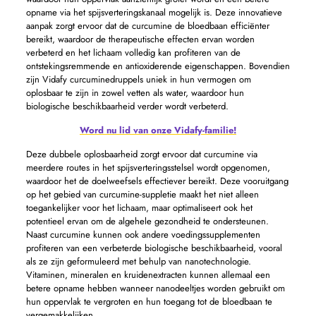
opname via het spijsverteringskanaal mogelijk is. Deze innovatieve
aanpak zorgt ervoor dat de curcumine de bloedbaan efficiënter
bereikt, waardoor de therapeutische effecten ervan worden
verbeterd en het lichaam volledig kan profiteren van de
ontstekingsremmende en antioxiderende eigenschappen. Bovendien
zijn Vidafy curcuminedruppels uniek in hun vermogen om
oplosbaar te zijn in zowel vetten als water, waardoor hun
biologische beschikbaarheid verder wordt verbeterd.
Word nu lid van onze Vidafy-familie!
Deze dubbele oplosbaarheid zorgt ervoor dat curcumine via
meerdere routes in het spijsverteringsstelsel wordt opgenomen,
waardoor het de doelweefsels effectiever bereikt. Deze vooruitgang
op het gebied van curcumine-suppletie maakt het niet alleen
toegankelijker voor het lichaam, maar optimaliseert ook het
potentieel ervan om de algehele gezondheid te ondersteunen.
Naast curcumine kunnen ook andere voedingssupplementen
profiteren van een verbeterde biologische beschikbaarheid, vooral
als ze zijn geformuleerd met behulp van nanotechnologie.
Vitaminen, mineralen en kruidenextracten kunnen allemaal een
betere opname hebben wanneer nanodeeltjes worden gebruikt om
hun oppervlak te vergroten en hun toegang tot de bloedbaan te
vergemakkelijken.