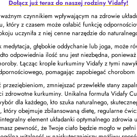
Dołącz już teraz do naszej rodziny Vidafy!
m ważnym czynnikiem wpływającym na zdrowie układu
lu, który z czasem może osłabić funkcję odporności
koju uczyniła z niej cenne narzędzie do naturalnego
jak medytacja, głębokie oddychanie lub joga, może 
dto odpowiednia ilość snu jest niezbędna, ponieważ 
oroby. Łącząc krople kurkuminy Vidafy z tymi nawyk
 odpornościowego, pomagając zapobiegać chorobom 
 przeziębieniom, zmniejszać przewlekłe stany zapal
ci zdrowotne kurkuminy. Unikalna formuła Vidafy Cu
lny wybór dla każdego, kto szuka naturalnego, skutec
, który obejmuje zbilansowaną dietę, regularne ćwicz
ntegralny element układanki optymalnego zdrowia uk
sz pewność, że Twoje ciało będzie mogło w pełni w
 ogólną witalność w najskuteczniejszy możliwy sposó