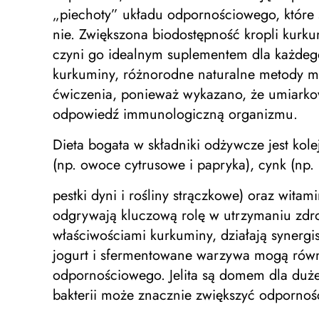
„piechoty” układu odpornościowego, które 
nie. Zwiększona biodostępność kropli kurk
czyni go idealnym suplementem dla każde
kurkuminy, różnorodne naturalne metody mo
ćwiczenia, ponieważ wykazano, że umiarko
odpowiedź immunologiczną organizmu.
Dieta bogata w składniki odżywcze jest k
(np. owoce cytrusowe i papryka), cynk (np.
pestki dyni i rośliny strączkowe) oraz wita
odgrywają kluczową rolę w utrzymaniu zdr
właściwościami kurkuminy, działają synergis
jogurt i sfermentowane warzywa mogą równi
odpornościowego. Jelita są domem dla duż
bakterii może znacznie zwiększyć odporno