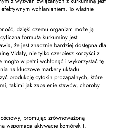
nym z wyzwań związanych z kurkuminą jest
ej efektywnym wchłanianiem. To właśnie
pność, dzięki czemu organizm może ją
cyficzna formuła kurkuminy jest
ia, że ​​jest znacznie bardziej dostępna dla
 Vidafy, nie tylko czerpiesz korzyści z
e mogło w pełni wchłonąć i wykorzystać tę
ania na kluczowe markery układu
zyć produkcję cytokin prozapalnych, które
i, takimi jak zapalenie stawów, choroby
rnościowy, promując zrównoważoną
na wspomaga aktywację komórek T,