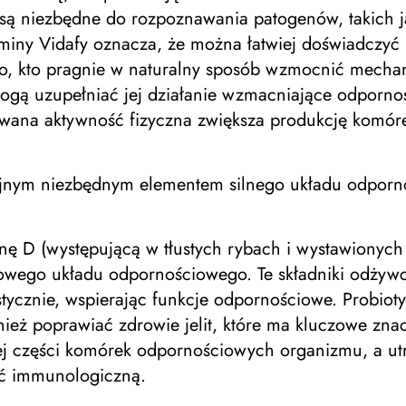
są niezbędne do rozpoznawania patogenów, takich ja
uminy Vidafy oznacza, że ​​można łatwiej doświadczy
go, kto pragnie w naturalny sposób wzmocnić mech
gą uzupełniać jej działanie wzmacniające odpornoś
wana aktywność fizyczna zwiększa produkcję komór
olejnym niezbędnym elementem silnego układu odpor
minę D (występującą w tłustych rybach i wystawionyc
owego układu odpornościowego. Te składniki odżywc
tycznie, wspierając funkcje odpornościowe. Probiotyk
eż poprawiać zdrowie jelit, które ma kluczowe znacz
ej części komórek odpornościowych organizmu, a u
ść immunologiczną.