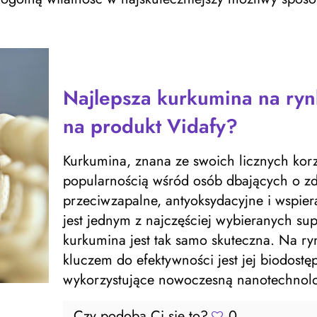
Najlepsza kurkumina na ryn
na produkt Vidafy?
Kurkumina, znana ze swoich licznych korz
popularnością wśród osób dbających o zdr
przeciwzapalne, antyoksydacyjne i wspier
jest jednym z najczęściej wybieranych su
kurkumina jest tak samo skuteczna. Na ry
kluczem do efektywności jest jej biodostę
wykorzystujące nowoczesną nanotechnolo
Czy podoba Ci się to?
0