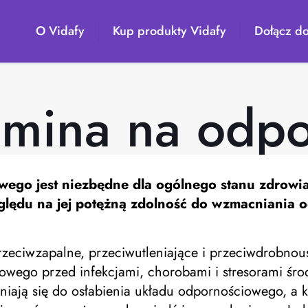
O Vidafy
Kup produkty Vidafy
Dołącz do
mina na odp
wego jest niezbędne dla ogólnego stanu zdrowi
lędu na jej potężną zdolność do wzmacniania 
eciwzapalne, przeciwutleniające i przeciwdrobnoust
ego przed infekcjami, chorobami i stresorami środ
yniają się do osłabienia układu odpornościowego, a