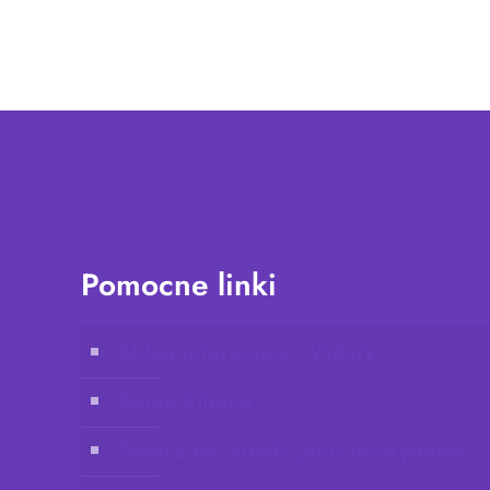
Pomocne linki
Sklep internetowy Vidafy
Konto klienta
Dołącz do Vidafy jako dystrybutor