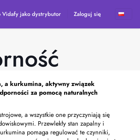
 Vidafy jako dystrybutor
Zaloguj się
orność
a, a kurkumina, aktywny związek
odporności za pomocą naturalnych
rojowe, a wszystkie one przyczyniają się
owiskowymi. Przewlekły stan zapalny i
 kurkumina pomaga regulować te czynniki,