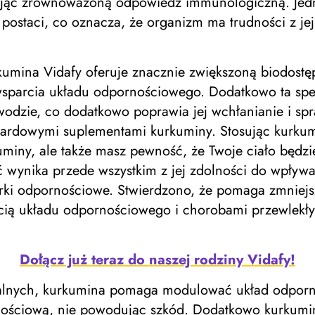
ując zrównoważoną odpowiedź immunologiczną. Jed
 postaci, co oznacza, że ​​organizm ma trudności z j
kumina Vidafy oferuje znacznie zwiększoną biodostę
wsparcia układu odpornościowego. Dodatkowo ta spe
odzie, co dodatkowo poprawia jej wchłanianie i spraw
dowymi suplementami kurkuminy. Stosując kurkuminę
uminy, ale także masz pewność, że Twoje ciało będzi
 wynika przede wszystkim z jej zdolności do wpływ
órki odpornościowe. Stwierdzono, że pomaga zmniejs
ią układu odpornościowego i chorobami przewlekłym
Dołącz już teraz do naszej rodziny Vidafy!
zapalnych, kurkumina pomaga modulować układ odpo
nościową, nie powodując szkód. Dodatkowo kurkumi