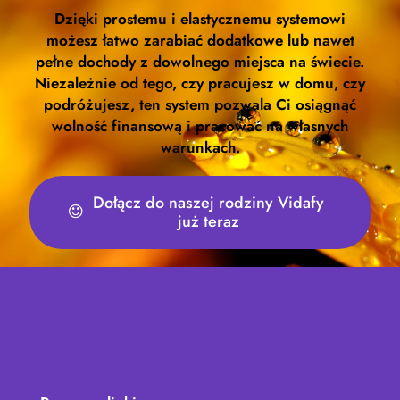
Dzięki prostemu i elastycznemu systemowi
możesz łatwo zarabiać dodatkowe lub nawet
pełne dochody z dowolnego miejsca na świecie.
Niezależnie od tego, czy pracujesz w domu, czy
podróżujesz, ten system pozwala Ci osiągnąć
wolność finansową i pracować na własnych
warunkach.
Dołącz do naszej rodziny Vidafy
już teraz