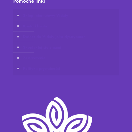
Pomocne linki
Sklep internetowy Vidafy
Konto klienta
Dołącz do Vidafy jako dystrybutor
Skontaktuj się z nami
Zastrzeżenie
Polityka prywatności