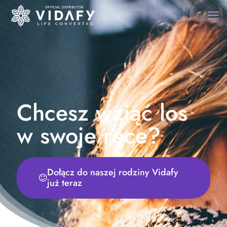
Chcesz wziąć los
w swoje ręce?
Dołącz do naszej rodziny Vidafy
już teraz