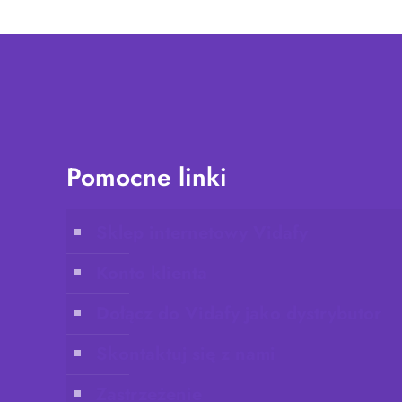
Pomocne linki
Sklep internetowy Vidafy
Konto klienta
Dołącz do Vidafy jako dystrybutor
Skontaktuj się z nami
Zastrzeżenie