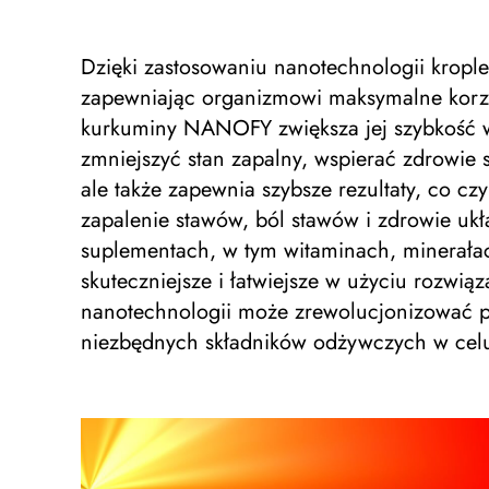
Dzięki zastosowaniu nanotechnologii kropl
zapewniając organizmowi maksymalne korzyś
kurkuminy NANOFY zwiększa jej szybkość wc
zmniejszyć stan zapalny, wspierać zdrowie s
ale także zapewnia szybsze rezultaty, co cz
zapalenie stawów, ból stawów i zdrowie uk
suplementach, w tym witaminach, minerałac
skuteczniejsze i łatwiejsze w użyciu rozwi
nanotechnologii może zrewolucjonizować po
niezbędnych składników odżywczych w ce