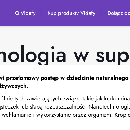
O Vidafy
Kup produkty Vidafy
Dołącz do
nologia w sup
i przełomowy postęp w dziedzinie naturalnego 
dżywczych.
gólnie tych zawierających związki takie jak kurkumi
steczek lub słabą rozpuszczalność. Nanotechnologi
ch wchłanianie i wykorzystanie przez organizm. Kro