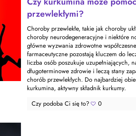
Czy kurkumina może pomóc
przewlekłymi?
Choroby przewlekłe, takie jak choroby uk
choroby neurodegeneracyjne i niektóre n
główne wyzwania zdrowotne współczesneg
farmaceutyczne pozostają kluczem do lec
liczba osób poszukuje uzupełniających, na
długoterminowe zdrowie i leczą stany za
chorób przewlekłych. Do najbardziej obi
kurkumina, aktywny składnik kurkumy.
Czy podoba Ci się to?
0