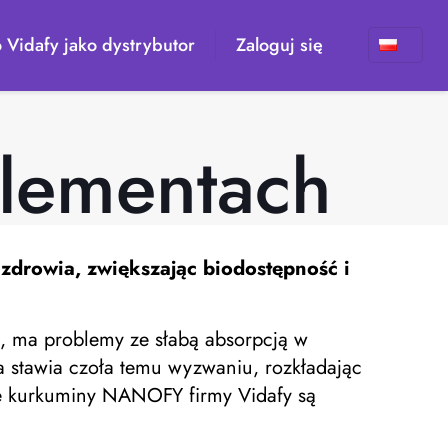
 Vidafy jako dystrybutor
Zaloguj się
lementach
zdrowia, zwiększając biodostępność i
na, ma problemy ze słabą absorpcją w
a stawia czoła temu wyzwaniu, rozkładając
ple kurkuminy NANOFY firmy Vidafy są