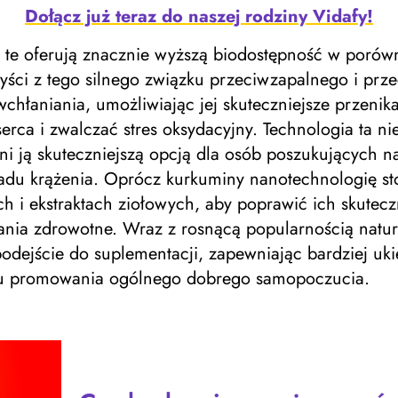
Dołącz już teraz do naszej rodziny Vidafy!
e te oferują znacznie wyższą biodostępność w porów
ci z tego silnego związku przeciwzapalnego i przec
hłaniania, umożliwiając jej skuteczniejsze przenik
erca i zwalczać stres oksydacyjny. Technologia ta nie
yni ją skuteczniejszą opcją dla osób poszukujących n
ładu krążenia. Oprócz kurkuminy nanotechnologię st
h i ekstraktach ziołowych, aby poprawić ich skute
ązania zdrowotne. Wraz z rosnącą popularnością nat
dejście do suplementacji, zapewniając bardziej uk
lu promowania ogólnego dobrego samopoczucia.