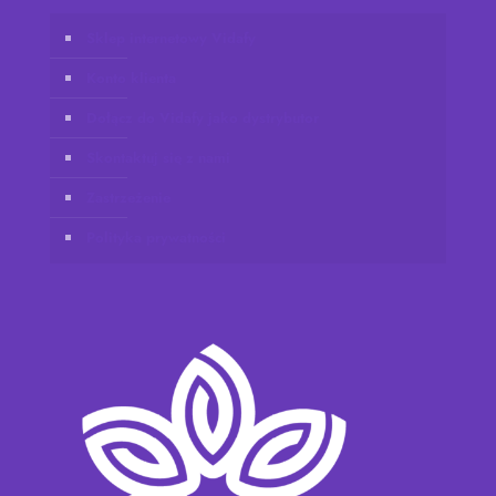
Sklep internetowy Vidafy
Konto klienta
Dołącz do Vidafy jako dystrybutor
Skontaktuj się z nami
Zastrzeżenie
Polityka prywatności