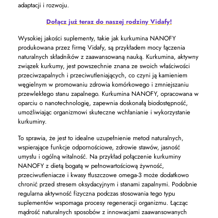
adaptacji i rozwoju.
Dołącz już teraz do naszej rodziny Vidafy!
Wysokiej jakości suplementy, takie jak kurkumina NANOFY
produkowana przez firmę Vidafy, są przykładem mocy łączenia
naturalnych składników z zaawansowaną nauką. Kurkumina, aktywny
związek kurkumy, jest powszechnie znana ze swoich właściwości
przeciwzapalnych i przeciwutleniających, co czyni ją kamieniem
węgielnym w promowaniu zdrowia komórkowego i zmniejszaniu
przewlekłego stanu zapalnego. Kurkumina NANOFY, opracowana w
oparciu o nanotechnologię, zapewnia doskonałą biodostępność,
umożliwiając organizmowi skuteczne wchłanianie i wykorzystanie
kurkuminy.
To sprawia, że ​​jest to idealne uzupełnienie metod naturalnych,
wspierające funkcje odpornościowe, zdrowie stawów, jasność
umysłu i ogólną witalność. Na przykład połączenie kurkuminy
NANOFY z dietą bogatą w pełnowartościową żywność,
przeciwutleniacze i kwasy tłuszczowe omega-3 może dodatkowo
chronić przed stresem oksydacyjnym i stanami zapalnymi. Podobnie
regularna aktywność fizyczna podczas stosowania tego typu
suplementów wspomaga procesy regeneracji organizmu. Łącząc
mądrość naturalnych sposobów z innowacjami zaawansowanych