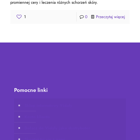
promiennej cery i leczenia różnych schorzeń skóry.
1
0
Przeczytaj więcej
Pomocne linki
Sklep internetowy Vidafy
Konto klienta
Dołącz do Vidafy jako dystrybutor
Skontaktuj się z nami