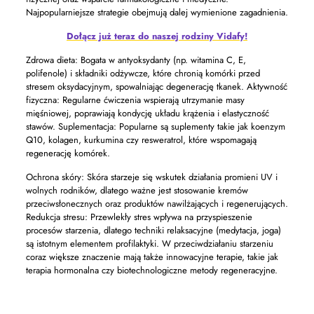
Najpopularniejsze strategie obejmują dalej wymienione zagadnienia.
Dołącz już teraz do naszej rodziny Vidafy!
Zdrowa dieta: Bogata w antyoksydanty (np. witamina C, E,
polifenole) i składniki odżywcze, które chronią komórki przed
stresem oksydacyjnym, spowalniając degenerację tkanek. Aktywność
fizyczna: Regularne ćwiczenia wspierają utrzymanie masy
mięśniowej, poprawiają kondycję układu krążenia i elastyczność
stawów. Suplementacja: Popularne są suplementy takie jak koenzym
Q10, kolagen, kurkumina czy resweratrol, które wspomagają
regenerację komórek.
Ochrona skóry: Skóra starzeje się wskutek działania promieni UV i
wolnych rodników, dlatego ważne jest stosowanie kremów
przeciwsłonecznych oraz produktów nawilżających i regenerujących.
Redukcja stresu: Przewlekły stres wpływa na przyspieszenie
procesów starzenia, dlatego techniki relaksacyjne (medytacja, joga)
są istotnym elementem profilaktyki. W przeciwdziałaniu starzeniu
coraz większe znaczenie mają także innowacyjne terapie, takie jak
terapia hormonalna czy biotechnologiczne metody regeneracyjne.