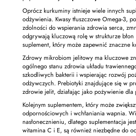
Oprócz kurkuminy istnieje wiele innych su
odżywienia. Kwasy tłuszczowe Omega-3, pow
zdolności do wspierania zdrowia serca, zm
odgrywają kluczową rolę w strukturze błon
suplement, który może zapewnić znaczne ko
Zdrowy mikrobiom jelitowy ma kluczowe zn
ogólnego stanu zdrowia układu trawiennego
szkodliwych bakterii i wspierając rozwój p
odżywczych. Prebiotyki znajdujące się w p
zdrowie jelit, działając jako pożywienie dla
Kolejnym suplementem, który może zwięks
odpornościowych i wchłaniania wapnia. Wi
nasłonecznieniu, dlatego suplementacja je
witamina C i E, są również niezbędne do o