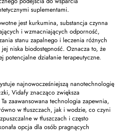
ycznego podejścia do wsparcia
yntetycznymi suplementami.
wotne jest kurkumina, substancja czynna
iających i wzmacniających odporność,
ania stanu zapalnego i leczenia różnych
ej niska biodostępność. Oznacza to, że
 potencjalne działanie terapeutyczne.
zystuje najnowocześniejszą nanotechnologię
zki, Vidafy znacząco zwiększa
m. Ta zaawansowana technologia zapewnia,
arówno w tłuszczach, jak i wodzie, co czyni
ozpuszczalne w tłuszczach i często
konała opcja dla osób pragnących