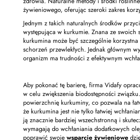
zdrowia. Naturalne metody i środki roślinn
żywieniowego, oferując szeroki zakres kor
Jednym z takich naturalnych środków przyc
występująca w kurkumie. Znana ze swoich s
kurkumina może być szczególnie korzystna 
schorzeń przewlekłych. Jednak głównym wyz
organizm ma trudności z efektywnym wchłan
Aby pokonać tę barierę, firma Vidafy opra
w celu zwiększenia biodostępności związku
powierzchnię kurkuminy, co pozwala na łat
że ​​kurkumina jest nie tylko łatwiej wchłan
ją znacznie bardziej wszechstronną i skutec
wymagają do wchłaniania dodatkowych olejó
poprawić swoje
wsparcie żywieniowe
dzię