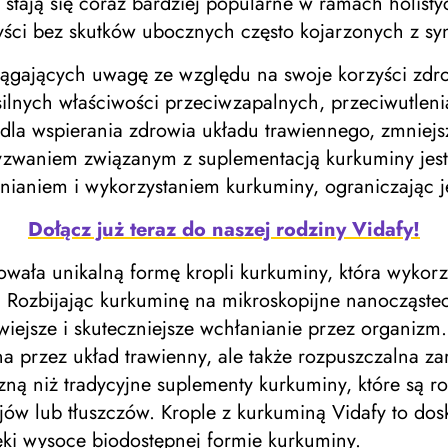
e stają się coraz bardziej popularne w ramach holist
zyści bez skutków ubocznych często kojarzonych z s
iągających uwagę ze względu na swoje korzyści zdro
ilnych właściwości przeciwzapalnych, przeciwutlen
dla wspierania zdrowia układu trawiennego, zmniejsz
waniem związanym z suplementacją kurkuminy jest j
ianiem i wykorzystaniem kurkuminy, ograniczając jej
Dołącz już teraz do naszej rodziny Vidafy!
cowała unikalną formę kropli kurkuminy, która wykor
. Rozbijając kurkuminę na mikroskopijne nanocząstec
wiejsze i skuteczniejsze wchłanianie przez organiz
iana przez układ trawienny, ale także rozpuszczalna z
zną niż tradycyjne suplementy kurkuminy, które są r
w lub tłuszczów. Krople z kurkuminą Vidafy to dos
ki wysoce biodostępnej formie kurkuminy.