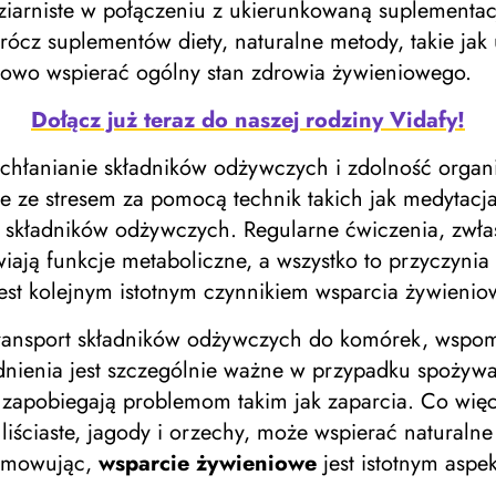
ziarniste w połączeniu z ukierunkowaną suplement
cz suplementów diety, naturalne metody, takie jak 
kowo wspierać ogólny stan zdrowia żywieniowego.
Dołącz już teraz do naszej rodziny Vidafy!
 wchłanianie składników odżywczych i zdolność orga
e ze stresem za pomocą technik takich jak medytacja
 składników odżywczych. Regularne ćwiczenia, zwłas
wiają funkcje metaboliczne, a wszystko to przyczyni
st kolejnym istotnym czynnikiem wsparcia żywienio
 transport składników odżywczych do komórek, wspo
ienia jest szczególnie ważne w przypadku spożywa
i zapobiegają problemom takim jak zaparcia. Co wi
iściaste, jagody i orzechy, może wspierać naturaln
sumowując,
wsparcie żywieniowe
jest istotnym aspe