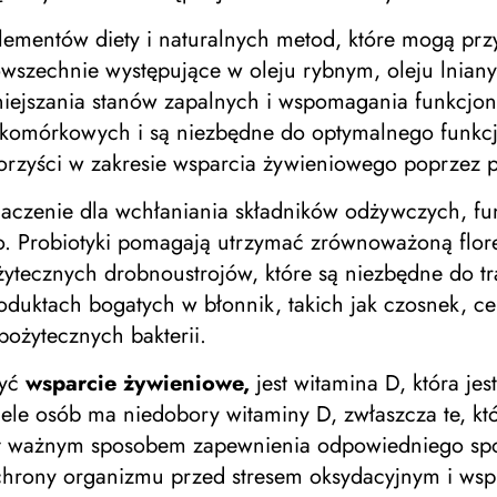
plementów diety i naturalnych metod, które mogą prz
szechnie występujące w oleju rybnym, oleju lnianym
niejszania stanów zapalnych i wspomagania funkcjo
 komórkowych i są niezbędne do optymalnego funkcj
rzyści w zakresie wsparcia żywieniowego poprzez p
aczenie dla wchłaniania składników odżywczych, f
. Probiotyki pomagają utrzymać zrównoważoną florę 
ożytecznych drobnoustrojów, które są niezbędne do t
roduktach bogatych w błonnik, takich jak czosnek, 
 pożytecznych bakterii.
zyć
wsparcie żywieniowe,
jest witamina D, która jes
ele osób ma niedobory witaminy D, zwłaszcza te, kt
st ważnym sposobem zapewnienia odpowiedniego spoży
chrony organizmu przed stresem oksydacyjnym i wsp