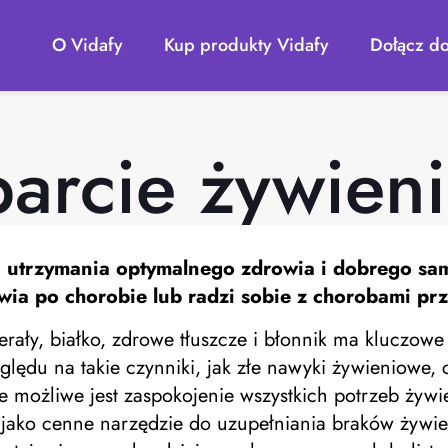
O Vidafy
Kup produkty Vidafy
Dołącz do
arcie żywien
a utrzymania optymalnego zdrowia i dobrego sa
wia po chorobie lub radzi sobie z chorobami pr
rały, białko, zdrowe tłuszcze i błonnik ma kluczow
ędu na takie czynniki, jak złe nawyki żywieniowe, 
e możliwe jest zaspokojenie wszystkich potrzeb żyw
 jako cenne narzędzie do uzupełniania braków żywie