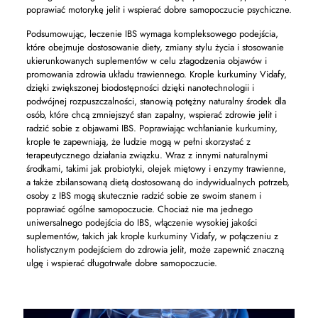
poprawiać motorykę jelit i wspierać dobre samopoczucie psychiczne.
Podsumowując, leczenie IBS wymaga kompleksowego podejścia,
które obejmuje dostosowanie diety, zmiany stylu życia i stosowanie
ukierunkowanych suplementów w celu złagodzenia objawów i
promowania zdrowia układu trawiennego. Krople kurkuminy Vidafy,
dzięki zwiększonej biodostępności dzięki nanotechnologii i
podwójnej rozpuszczalności, stanowią potężny naturalny środek dla
osób, które chcą zmniejszyć stan zapalny, wspierać zdrowie jelit i
radzić sobie z objawami IBS. Poprawiając wchłanianie kurkuminy,
krople te zapewniają, że ludzie mogą w pełni skorzystać z
terapeutycznego działania związku. Wraz z innymi naturalnymi
środkami, takimi jak probiotyki, olejek miętowy i enzymy trawienne,
a także zbilansowaną dietą dostosowaną do indywidualnych potrzeb,
osoby z IBS mogą skutecznie radzić sobie ze swoim stanem i
poprawiać ogólne samopoczucie. Chociaż nie ma jednego
uniwersalnego podejścia do IBS, włączenie wysokiej jakości
suplementów, takich jak krople kurkuminy Vidafy, w połączeniu z
holistycznym podejściem do zdrowia jelit, może zapewnić znaczną
ulgę i wspierać długotrwałe dobre samopoczucie.