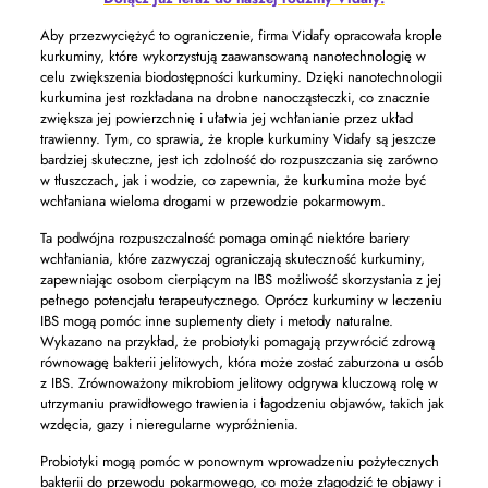
Aby przezwyciężyć to ograniczenie, firma Vidafy opracowała krople
kurkuminy, które wykorzystują zaawansowaną nanotechnologię w
celu zwiększenia biodostępności kurkuminy. Dzięki nanotechnologii
kurkumina jest rozkładana na drobne nanocząsteczki, co znacznie
zwiększa jej powierzchnię i ułatwia jej wchłanianie przez układ
trawienny. Tym, co sprawia, że ​​krople kurkuminy Vidafy są jeszcze
bardziej skuteczne, jest ich zdolność do rozpuszczania się zarówno
w tłuszczach, jak i wodzie, co zapewnia, że ​​kurkumina może być
wchłaniana wieloma drogami w przewodzie pokarmowym.
Ta podwójna rozpuszczalność pomaga ominąć niektóre bariery
wchłaniania, które zazwyczaj ograniczają skuteczność kurkuminy,
zapewniając osobom cierpiącym na IBS możliwość skorzystania z jej
pełnego potencjału terapeutycznego. Oprócz kurkuminy w leczeniu
IBS mogą pomóc inne suplementy diety i metody naturalne.
Wykazano na przykład, że probiotyki pomagają przywrócić zdrową
równowagę bakterii jelitowych, która może zostać zaburzona u osób
z IBS. Zrównoważony mikrobiom jelitowy odgrywa kluczową rolę w
utrzymaniu prawidłowego trawienia i łagodzeniu objawów, takich jak
wzdęcia, gazy i nieregularne wypróżnienia.
Probiotyki mogą pomóc w ponownym wprowadzeniu pożytecznych
bakterii do przewodu pokarmowego, co może złagodzić te objawy i