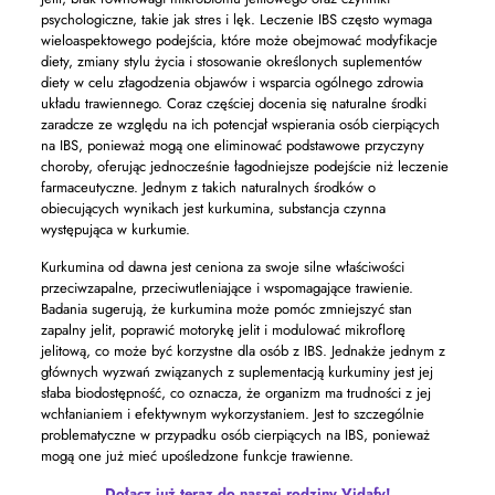
psychologiczne, takie jak stres i lęk. Leczenie IBS często wymaga
wieloaspektowego podejścia, które może obejmować modyfikacje
diety, zmiany stylu życia i stosowanie określonych suplementów
diety w celu złagodzenia objawów i wsparcia ogólnego zdrowia
układu trawiennego. Coraz częściej docenia się naturalne środki
zaradcze ze względu na ich potencjał wspierania osób cierpiących
na IBS, ponieważ mogą one eliminować podstawowe przyczyny
choroby, oferując jednocześnie łagodniejsze podejście niż leczenie
farmaceutyczne. Jednym z takich naturalnych środków o
obiecujących wynikach jest kurkumina, substancja czynna
występująca w kurkumie.
Kurkumina od dawna jest ceniona za swoje silne właściwości
przeciwzapalne, przeciwutleniające i wspomagające trawienie.
Badania sugerują, że kurkumina może pomóc zmniejszyć stan
zapalny jelit, poprawić motorykę jelit i modulować mikroflorę
jelitową, co może być korzystne dla osób z IBS. Jednakże jednym z
głównych wyzwań związanych z suplementacją kurkuminy jest jej
słaba biodostępność, co oznacza, że ​​organizm ma trudności z jej
wchłanianiem i efektywnym wykorzystaniem. Jest to szczególnie
problematyczne w przypadku osób cierpiących na IBS, ponieważ
mogą one już mieć upośledzone funkcje trawienne.
Dołącz już teraz do naszej rodziny Vidafy!