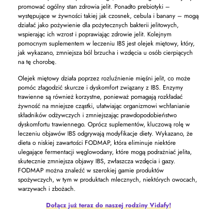
promować ogólny stan zdrowia jelit. Ponadto prebiotyki –
występujące w żywności takiej jak czosnek, cebula i banany – mogą
działać jako pożywienie dla pożytecznych bakterii jelitowych,
wspierając ich wzrost i poprawiając zdrowie jelit. Kolejnym
pomocnym suplementem w leczeniu IBS jest olejek miętowy, który,
jak wykazano, zmniejsza ból brzucha i wzdęcia u osób cierpiących
na tę chorobę.
Olejek miętowy działa poprzez rozluźnienie mięśni jelit, co może
pomóc złagodzić skurcze i dyskomfort związany z IBS. Enzymy
trawienne są również korzystne, ponieważ pomagają rozkładać
żywność na mniejsze cząstki, ułatwiając organizmowi wchłanianie
składników odżywczych i zmniejszając prawdopodobieństwo
dyskomfortu trawiennego. Oprócz suplementów, kluczową rolę w
leczeniu objawów IBS odgrywają modyfikacje diety. Wykazano, że
dieta o niskiej zawartości FODMAP, która eliminuje niektóre
ulegające fermentacji węglowodany, które mogą podrażniać jelita,
skutecznie zmniejsza objawy IBS, zwłaszcza wzdęcia i gazy.
FODMAP można znaleźć w szerokiej gamie produktów
spożywczych, w tym w produktach mlecznych, niektórych owocach,
warzywach i zbożach.
Dołącz już teraz do naszej rodziny Vidafy!