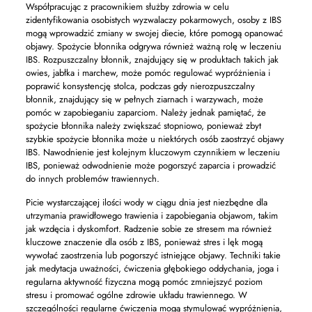
Współpracując z pracownikiem służby zdrowia w celu
zidentyfikowania osobistych wyzwalaczy pokarmowych, osoby z IBS
mogą wprowadzić zmiany w swojej diecie, które pomogą opanować
objawy. Spożycie błonnika odgrywa również ważną rolę w leczeniu
IBS. Rozpuszczalny błonnik, znajdujący się w produktach takich jak
owies, jabłka i marchew, może pomóc regulować wypróżnienia i
poprawić konsystencję stolca, podczas gdy nierozpuszczalny
błonnik, znajdujący się w pełnych ziarnach i warzywach, może
pomóc w zapobieganiu zaparciom. Należy jednak pamiętać, że
spożycie błonnika należy zwiększać stopniowo, ponieważ zbyt
szybkie spożycie błonnika może u niektórych osób zaostrzyć objawy
IBS. Nawodnienie jest kolejnym kluczowym czynnikiem w leczeniu
IBS, ponieważ odwodnienie może pogorszyć zaparcia i prowadzić
do innych problemów trawiennych.
Picie wystarczającej ilości wody w ciągu dnia jest niezbędne dla
utrzymania prawidłowego trawienia i zapobiegania objawom, takim
jak wzdęcia i dyskomfort. Radzenie sobie ze stresem ma również
kluczowe znaczenie dla osób z IBS, ponieważ stres i lęk mogą
wywołać zaostrzenia lub pogorszyć istniejące objawy. Techniki takie
jak medytacja uważności, ćwiczenia głębokiego oddychania, joga i
regularna aktywność fizyczna mogą pomóc zmniejszyć poziom
stresu i promować ogólne zdrowie układu trawiennego. W
szczególności regularne ćwiczenia mogą stymulować wypróżnienia,