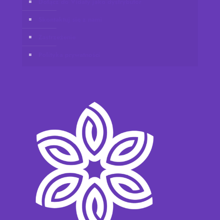
Dołącz do Vidafy jako dystrybutor
Skontaktuj się z nami
Zastrzeżenie
Polityka prywatności